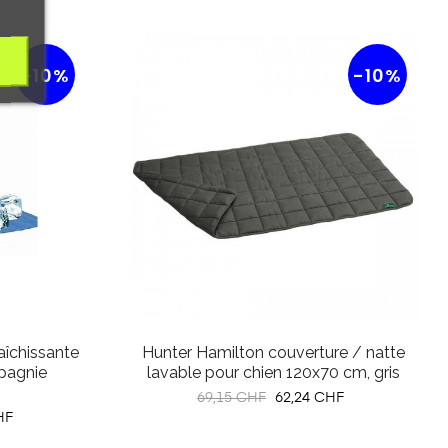
-10%
-10%
aîchissante
Hunter Hamilton couverture / natte
pagnie
lavable pour chien 120x70 cm, gris
Prix
Prix
69,15 CHF
62,24 CHF
HF
habituel