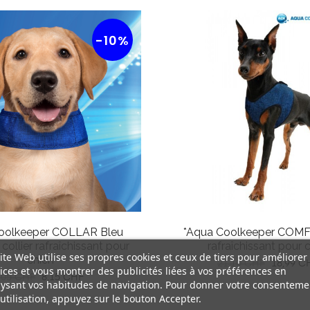
-10%
oolkeeper COLLAR Bleu
*Aqua Coolkeeper COMF
 collier rafraîchissant pour
rafraîchissant pour 
ite Web utilise ses propres cookies et ceux de tiers pour améliorer
chien
Prix
Prix
21,10 CHF
18,99 C
ices et vous montrer des publicités liées à vos préférences en
rix
Prix
,05 CHF
8,15 CHF
habituel
ysant vos habitudes de navigation. Pour donner votre consenteme
abituel
utilisation, appuyez sur le bouton Accepter.