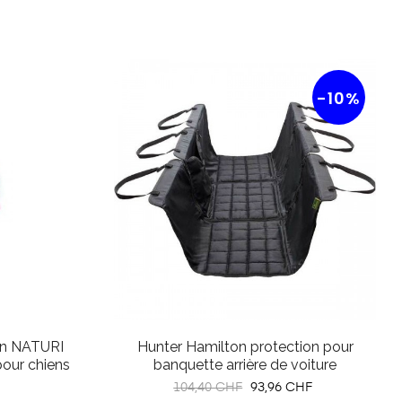
-10%
on NATURI
Hunter Hamilton protection pour
pour chiens
banquette arrière de voiture
Prix
Prix
104,40 CHF
93,96 CHF