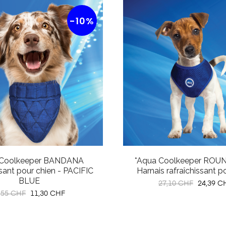
-10%
 Coolkeeper BANDANA
*Aqua Coolkeeper RO
ssant pour chien - PACIFIC
Harnais rafraîchissant p
BLUE
Prix
Prix
27,10 CHF
24,39 C
x
Prix
,55 CHF
11,30 CHF
habituel
bituel