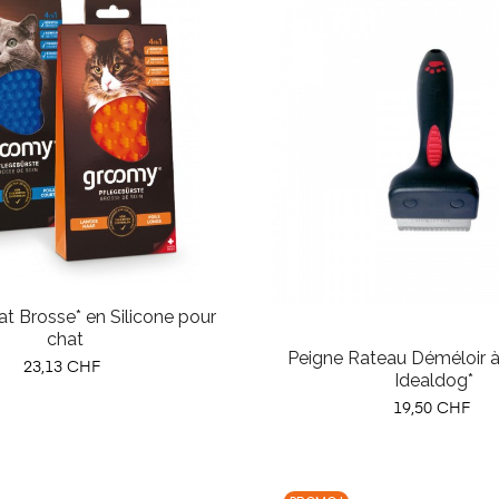
 Brosse* en Silicone pour
chat
Peigne Rateau Déméloir à
Prix
23,13 CHF
Idealdog*
Prix
19,50 CHF