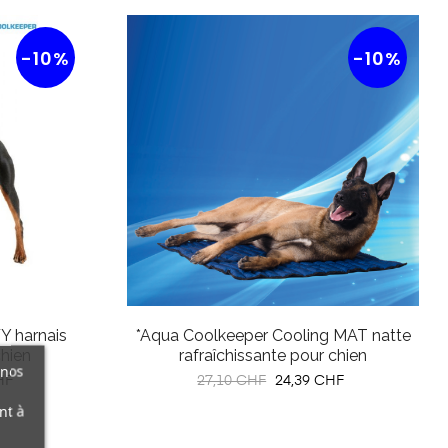
-10%
-10%
Y harnais
*Aqua Coolkeeper Cooling MAT natte
chien
rafraîchissante pour chien
 nos
Prix
Prix
HF
27,10 CHF
24,39 CHF
habituel
nt à