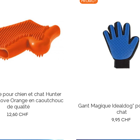
PROMO !
le pour chien et chat Hunter
love Orange en caoutchouc
Gant Magique Idealdog* po
de qualité
chat
Prix
12,60 CHF
Prix
9,95 CHF