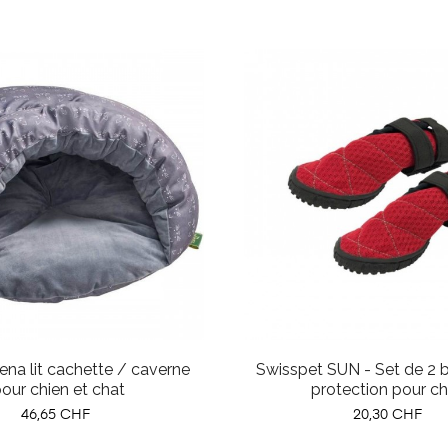
ena lit cachette / caverne
Swisspet SUN - Set de 2 b
our chien et chat
protection pour ch
Prix
Prix
46,65 CHF
20,30 CHF