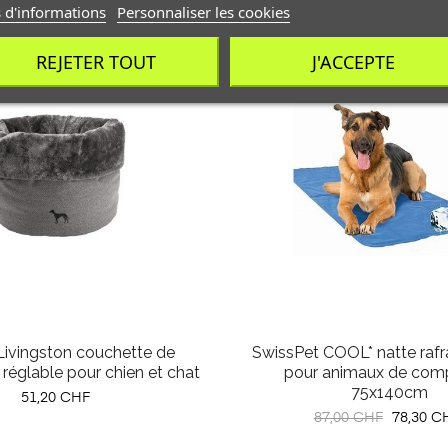
 d'informations
Personnaliser les cookies
REJETER TOUT
J'ACCEPTE
Livingston couchette de
SwissPet COOL* natte rafr
réglable pour chien et chat
pour animaux de com
75x140cm
Prix
51,20 CHF
Prix
Prix
87,00 CHF
78,30 C
habituel