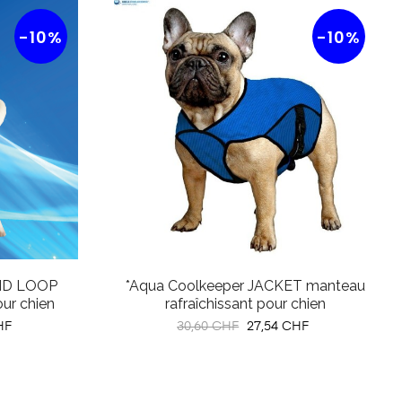
-10%
-10%
UND LOOP
*Aqua Coolkeeper JACKET manteau
our chien
rafraîchissant pour chien
Prix
Prix
HF
30,60 CHF
27,54 CHF
habituel