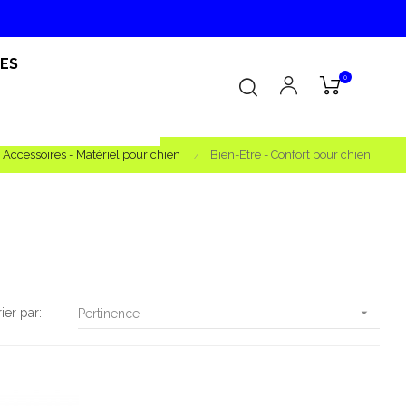
RES
0
Accessoires - Matériel pour chien
Bien-Etre - Confort pour chien
rier par:

Pertinence