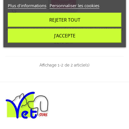
Plus d'informations
Personnaliser les cookies
REJETER TOUT
Icarex spray pour promenade 100ml, anti-insectes pour
chiens, chevaux et humains
J'ACCEPTE
Prix
11,90 CHF
Affichage 1-2 de 2 article(s)