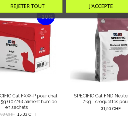
REJETER TOUT
J'ACCEPTE
-30%
IFIC Cat FXW-P pour chat
SPECIFIC Cat FND Neute
85g (10/26) aliment humide
2kg - croquettes pou
en sachets
Prix
31,50 CHF
x
Prix
,90 CHF
15,33 CHF
bituel