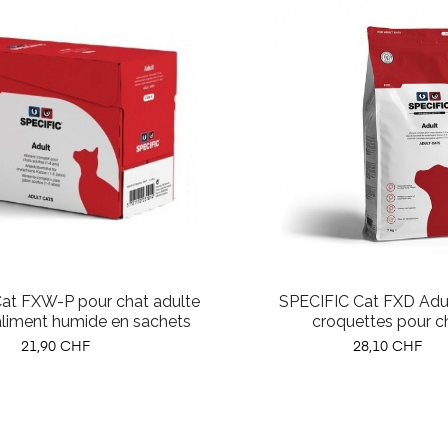
at FXW-P pour chat adulte
SPECIFIC Cat FXD Adul
aliment humide en sachets
croquettes pour c
Prix
Prix
21,90 CHF
28,10 CHF