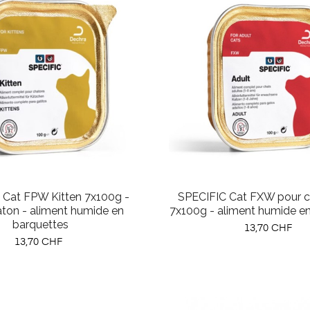
 Cat FPW Kitten 7x100g -
SPECIFIC Cat FXW pour c
ton - aliment humide en
7x100g - aliment humide e
barquettes
Prix
13,70 CHF
Prix
13,70 CHF