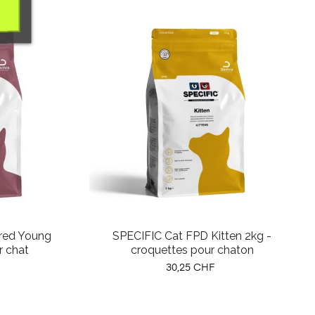
red Young
SPECIFIC Cat FPD Kitten 2kg -
r chat
croquettes pour chaton
Prix
30,25 CHF