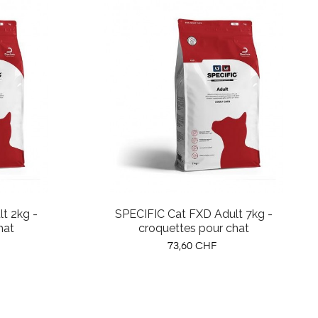
t 2kg -
SPECIFIC Cat FXD Adult 7kg -
hat
croquettes pour chat
Prix
73,60 CHF