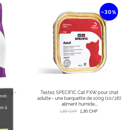
-30%
or 7kg -
Testez SPECIFIC Cat FXW pour chat
 nos
hat
adulte - une barquette de 100g (10/26)
aliment humide...
nt à
Prix
Prix
1,85 CHF
1,30 CHF
habituel