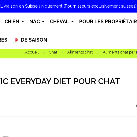
Livraison en Suisse uniquement (Fournisseurs exclusivement suisses)
CHIEN
NAC
CHEVAL
POUR LES PROPRIÉTAI
RES
DE SAISON
Accueil
Chat
Aliments chat
Aliments chat par
FIC EVERYDAY DIET POUR CHAT
T