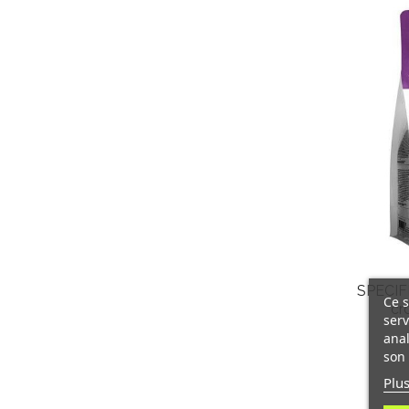
SPECIFI
Ce s
cr
serv
anal
son 
Plus