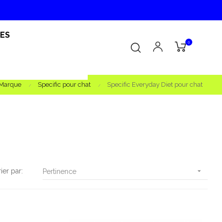
RES
0
 Marque
Specific pour chat
Specific Everyday Diet pour chat
rier par:

Pertinence