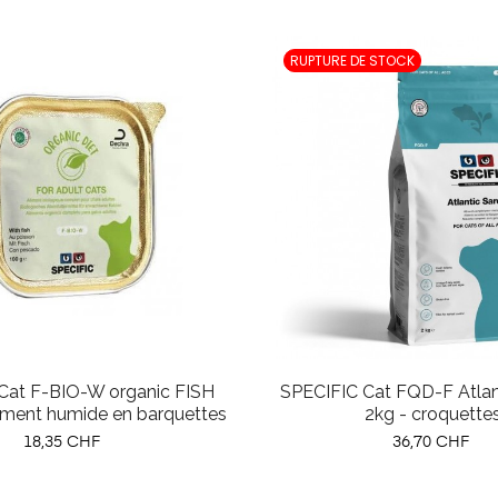
RUPTURE DE STOCK
Cat F-BIO-W organic FISH
SPECIFIC Cat FQD-F Atlan
iment humide en barquettes
2kg - croquette
Prix
Prix
18,35 CHF
36,70 CHF