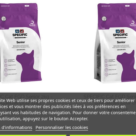
C Cat FGD Senior 2kg -
SPECIFIC Cat FGD Seni
ite Web utilise ses propres cookies et ceux de tiers pour améliorer
oquettes pour chat
croquettes pour c
ices et vous montrer des publicités liées à vos préférences en
Prix
Prix
29,50 CHF
74,50 CHF
ysant vos habitudes de navigation. Pour donner votre consenteme
utilisation, appuyez sur le bouton Accepter.
 d'informations
Personnaliser les cookies