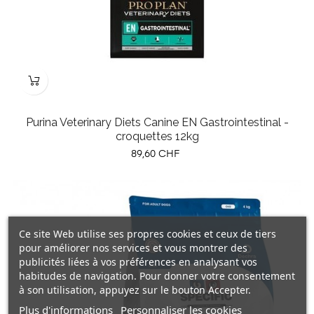
Purina Veterinary Diets Canine EN Gastrointestinal -
croquettes 12kg
Prix
89,60 CHF
Ce site Web utilise ses propres cookies et ceux de tiers
pour améliorer nos services et vous montrer des
publicités liées à vos préférences en analysant vos
habitudes de navigation. Pour donner votre consentement
à son utilisation, appuyez sur le bouton Accepter.
Plus d'informations
Personnaliser les cookies