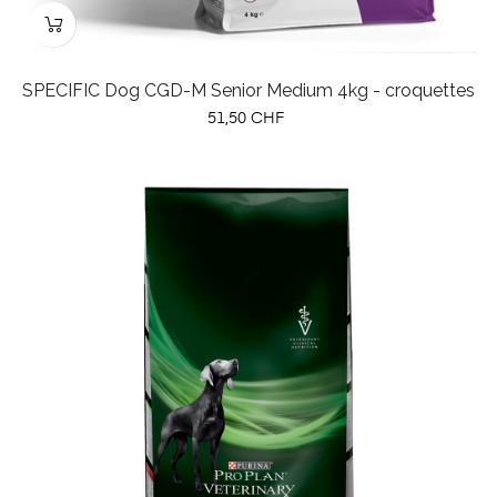
SPECIFIC Dog CGD-M Senior Medium 4kg - croquettes
Prix
51,50 CHF