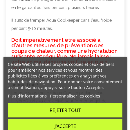
en le gardant au frais pendant plusieurs heures.
Il suffit de tremper Aqua Coolkeeper dans l'eau froide
pendant 5-10 minutes.
Doit impérativement être associé à
d'autres mesures de prévention des
coups de chaleur, comme une hydratation
suffisante et régulière. Ne jamais laisser
votre animal dans une voiture en plein
Ce site Web utilise ses propres cookies et ceux de tiers
soleil.
pour améliorer nos services et vous montrer des
publicités liées à vos préférences en analysant vos
Comment Aqua Coolkeeper garde-t-il votre
habitudes de navigation. Pour donner votre consentement
animal frais?
à son utilisation, appuyez sur le bouton Accepter.
Lorsque vous mettez Aqua Coolkeepr dans l'eau,
Plus d'informations
Personnaliser les cookies
l'HydroQuartz va être activé pour former un gel de
refroidissement actif.
REJETER TOUT
Aqua Coolkeeper reste froid jusqu'à 5 jours.
J'ACCEPTE