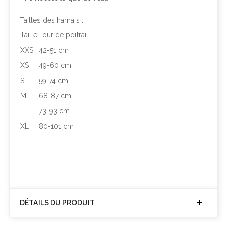
Tailles des harnais :
Taille
Tour de poitrail
XXS
42-51 cm
XS
49-60 cm
S
59-74 cm
M
68-87 cm
L
73-93 cm
XL
80-101 cm
DÉTAILS DU PRODUIT