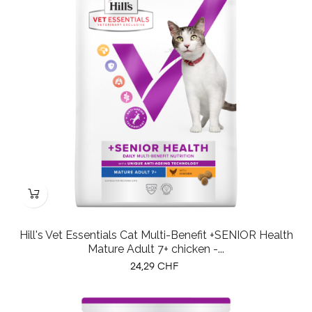
Hill's Vet Essentials Cat Multi-Benefit +SENIOR Health
Mature Adult 7+ chicken -...
Prix
24,29 CHF