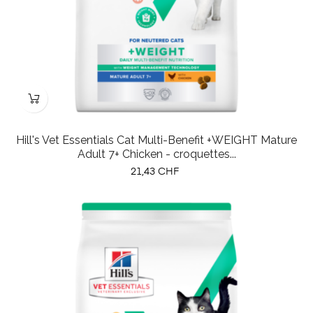
Hill's Vet Essentials Cat Multi-Benefit +WEIGHT Mature
Adult 7+ Chicken - croquettes...
Prix
21,43 CHF