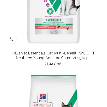
Hill's Vet Essentials Cat Multi-Benefit +WEIGHT
Neutered Young Adult au Saumon 1,5 kg -...
Prix
21,43 CHF