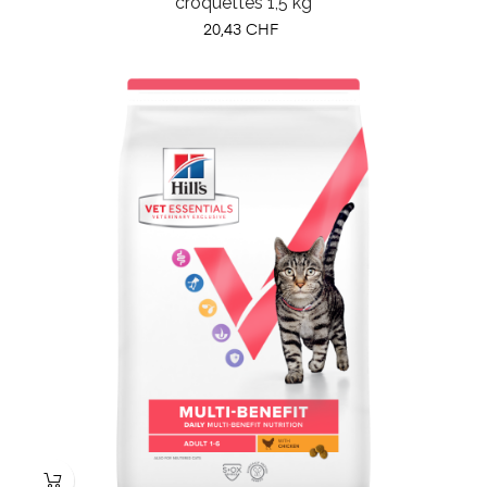
croquettes 1,5 kg
Prix
20,43 CHF