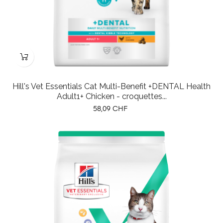
Hill's Vet Essentials Cat Multi-Benefit +DENTAL Health
Adult1+ Chicken - croquettes...
Prix
58,09 CHF