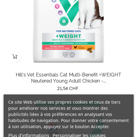
Hill's Vet Essentials Cat Multi-Benefit +WEIGHT
Neutered Young Adult Chicken -...
Prix
21,54 CHF
Ce site Web utilise ses propres cookies et ceux de tiers
pour améliorer nos services et vous montrer des
publicités liées à vos préférences en analysant vos
habitudes de navigation. Pour donner votre consentement
à son utilisation, appuyez sur le bouton Accepter.
Plus d'informations
Personnaliser les cookies