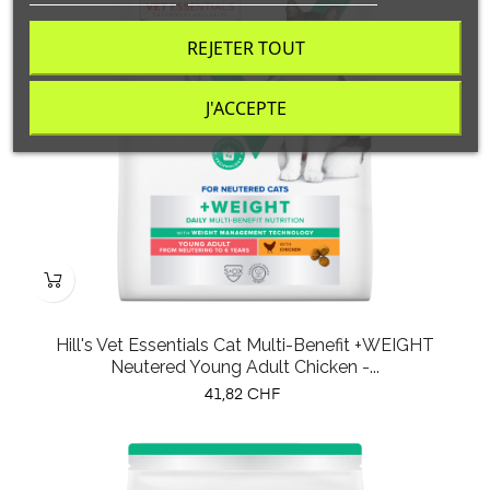
REJETER TOUT
J'ACCEPTE
Hill's Vet Essentials Cat Multi-Benefit +WEIGHT
Neutered Young Adult Chicken -...
Prix
41,82 CHF