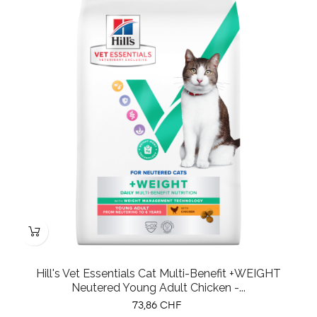
Hill's Vet Essentials Cat Multi-Benefit +WEIGHT
Neutered Young Adult Chicken -...
Prix
73,86 CHF