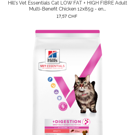
Hill's Vet Essentials Cat LOW FAT + HIGH FIBRE Adult
Multi-Benefit Chicken 12x85g - en...
Prix
17,57 CHF