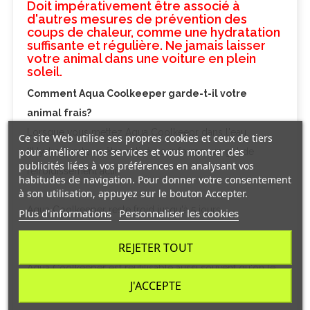
Doit impérativement être associé à
d'autres mesures de prévention des
coups de chaleur, comme une hydratation
suffisante et régulière. Ne jamais laisser
votre animal dans une voiture en plein
soleil.
Comment Aqua Coolkeeper garde-t-il votre
animal frais?
Lorsque vous mettez Aqua Coolkeepr dans l'eau,
Ce site Web utilise ses propres cookies et ceux de tiers
pour améliorer nos services et vous montrer des
l'HydroQuartz va être activé pour former un gel de
publicités liées à vos préférences en analysant vos
refroidissement actif.
habitudes de navigation. Pour donner votre consentement
à son utilisation, appuyez sur le bouton Accepter.
Aqua Coolkeeper reste froid jusqu'à 5 jours.
Plus d'informations
Personnaliser les cookies
REJETER TOUT
Réutilisable et lavable
Aqua Coolkeeper est réutilisable aussi souvent qu'on le
J'ACCEPTE
souhaite.