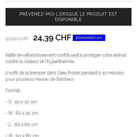
PRÉVENEZ-MOI LORSQUE LE PRODUIT EST
DISPONIBLE
24,39 CHF
27,10 CHF
ECONOMISEZ 10%
Natte de rafraîchissement contribuant à protéger votre animal
contre la chaleur et l'hyperthermie.
Il suffit de la tremper dans l'eau froide pendant 5-10 minutes
pour plusieurs heures de fraîcheur.
Format :
- S: 40 x 30 cm
- M: 60 x 50 cm
- L: 80 x 60 cm
- XL: 90 x 80 cm