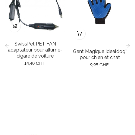
SwissPet PET FAN
adaptateur pour allume-
Gant Magique Idealdog*
cigare de voiture
pour chien et chat
‹
›
Prix
14,40 CHF
Prix
9,95 CHF