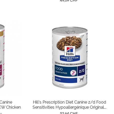
Prix
49,09 CHF
t Canine
Hill's Prescription Diet Canine z/d Food
TEW Chicken
Sensitivities Hypoallergénique Original...
..
Prix
52,64 CHF