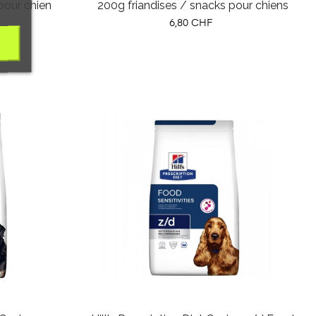
pour chien
200g friandises / snacks pour chiens
Prix
6,80 CHF