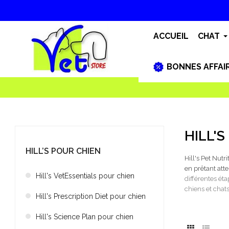
ACCUEIL
CHAT
BONNES AFFAI
HILL'
HILL’S POUR CHIEN
Hill's Pet Nutri
en prêtant att
Hill's VetEssentials pour chien
différentes éta
chiens et chats
Hill's Prescription Diet pour chien
Hill's Science Plan pour chien