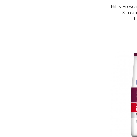
Hill's Pres
Sensit
h