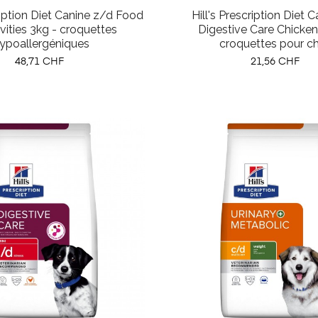
cription Diet Canine z/d Food
Hill's Prescription Diet C
ivities 3kg - croquettes
Digestive Care Chicken
ypoallergéniques
croquettes pour ch
Prix
Prix
48,71 CHF
21,56 CHF