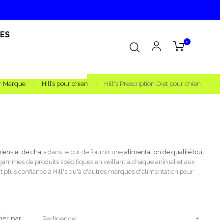
RES
0
ar Marque
Hill’s pour chien
Hill's Prescription Diet pour chien
iens et de chats
dans le but de fournir une
alimentation de qualité tout
 gammes de produits spécifiques en veillant à chaque animal et aux
ont plus confiance à Hill's qu'à d'autres marques d'alimentation pour
rier par:

Pertinence