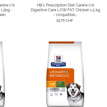
anine i/d
Hill's Prescription Diet Canine i/d
 1,5kg -
Digestive Care LOW FAT Chicken 1,5 kg
ien
- croquettes...
Prix
22,75 CHF