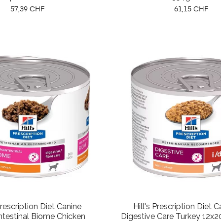
Prix
Prix
57,39 CHF
61,15 CHF
Prescription Diet Canine
Hill's Prescription Diet C
ntestinal Biome Chicken
Digestive Care Turkey 12x2