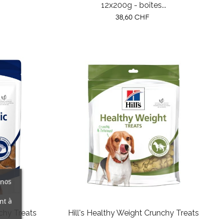
12x200g - boîtes...
Prix
38,60 CHF
 nos
nt à
nchy Treats
Hill's Healthy Weight Crunchy Treats