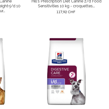
t Canine
Hill's Prescription Diet Canine z/d Food
ght+j/d 10
Sensitivities 10 kg - croquettes...
r...
Prix
117,92 CHF