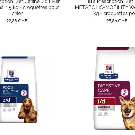
cription Diet Canine l/d Liver
Hill's Prescription Die
nal 1,5 kg - croquettes pour
METABOLIC+MOBILITY Wei
chien
kg - croquettes pou
Prix
Prix
22,33 CHF
95,86 CHF