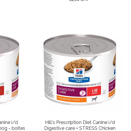
anine i/d
Hill's Prescription Diet Canine i/d
00g - boîtes
Digestive care + STRESS Chicken