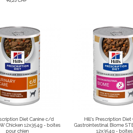
Prix
96,25 CHF
escription Diet Canine c/d
Hill's Prescription Die
W Chicken 12x354g - boîtes
Gastrointestinal Biome S
pour chien
12x354g - boîtes.