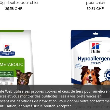
0g - boîtes pour chien
pour chien
Prix
Prix
35,58 CHF
30,81 CHF
ite Web utilise ses propres cookies et ceux de tiers pour améliorer
ices et vous montrer des publicités liées à vos préférences en
ysant vos habitudes de navigation. Pour donner votre consenteme
utilisation, appuyez sur le bouton Accepter.
Prescription Diet Canine
Hill's Hypoallergenic Cru