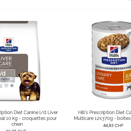
cription Diet Canine l/d Liver
Hill's Prescription Diet 
nal 10 kg - croquettes pour
Multicare 12x370g - boîtes
chien
Prix
44,83 CHF