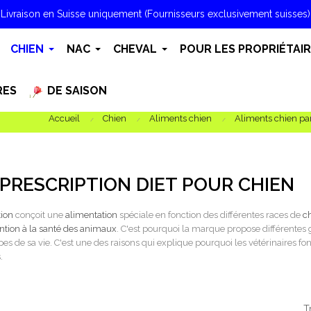
Livraison en Suisse uniquement (Fournisseurs exclusivement suisses)
CHIEN
NAC
CHEVAL
POUR LES PROPRIÉTAI
RES
DE SAISON
Accueil
Chien
Aliments chien
Aliments chien p
S PRESCRIPTION DIET POUR CHIEN
tion
conçoit une
alimentation
spéciale en fonction des différentes races de
ch
ention à la santé des animaux
. C'est pourquoi la marque propose différentes
pes de sa vie. C'est une des raisons qui explique pourquoi les vétérinaires f
.
T