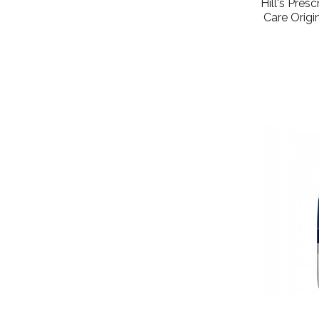
Hill's Pres
Care Origi