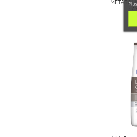
METABOLIC
Plus
- c