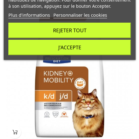
Prix
54,32 CHF
à son utilisation, appuyez sur le bouton Accepter.
Plus d'informations
Personnaliser les cookies
REJETER TOUT
J'ACCEPTE