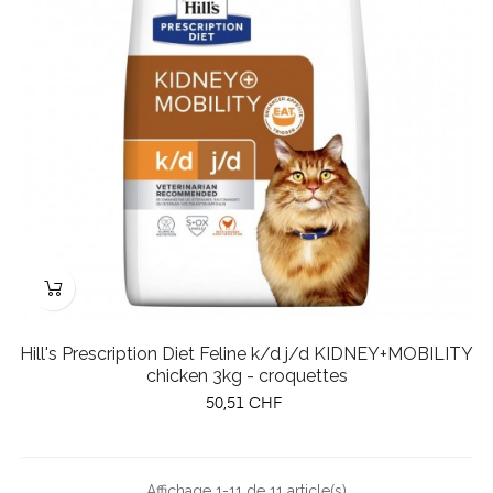
Hill's Prescription Diet Feline k/d j/d KIDNEY+MOBILITY
chicken 3kg - croquettes
Prix
50,51 CHF
Affichage 1-11 de 11 article(s)