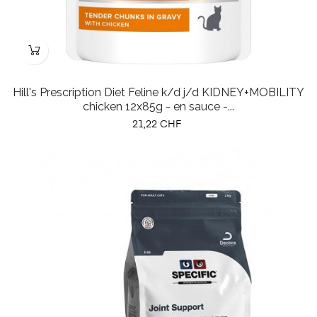
Hill's Prescription Diet Feline k/d j/d KIDNEY+MOBILITY
chicken 12x85g - en sauce -...
Prix
21,22 CHF