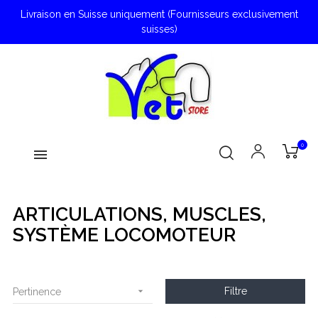
Livraison en Suisse uniquement (Fournisseurs exclusivement
suisses)
0
ARTICULATIONS, MUSCLES,
SYSTÈME LOCOMOTEUR

Filtre
Pertinence