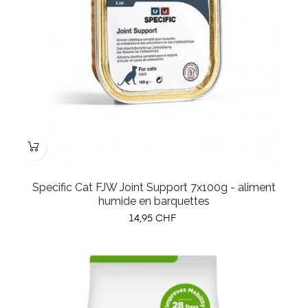
Specific Cat FJW Joint Support 7x100g - aliment
humide en barquettes
Prix
14,95 CHF