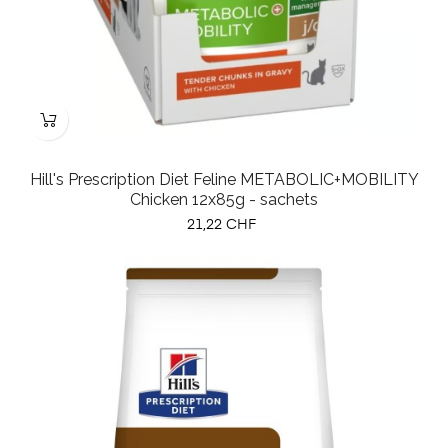
Hill's Prescription Diet Feline METABOLIC+MOBILITY
Chicken 12x85g - sachets
Prix
21,22 CHF