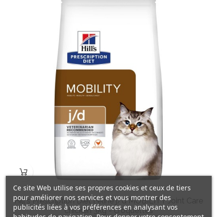
Ce site Web utilise ses propres cookies et ceux de tiers
pour améliorer nos services et vous montrer des
Hill's Prescription Diet Feline j/d MOBILITY Joint Care
publicités liées à vos préférences en analysant vos
chicken 3kg - croquettes
habitudes de navigation. Pour donner votre consentement