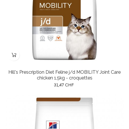
Hill's Prescription Diet Feline j/d MOBILITY Joint Care
chicken 1,5kg - croquettes
Prix
31,47 CHF