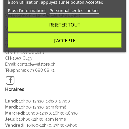
à son utilisation, appuyez sur le bouton Accepter.
Plus d'informations
Personnaliser les cookies
vetstore.ch - Dr Pascal Chaubert
REJETER TOUT
Vetstore Suisse
J'ACCEPTE
Aliments et articles pour chiens, chats, NAC et chevaux
VETSTORE.CH - Dr Pascal Chaubert
Chemin des Dailles 1
CH-1053 Cugy
Email: contact@vetstore.ch
Téléphone: 079 688 88 31
Facebook
Horaires
Lundi:
10h00-12h30, 13h30-15h00
Mardi:
10h00-12h30, apm fermé
Mercredi:
10h00-12h30, 16h30-18h30
Jeudi:
10h00-12h30, apm fermé
Vendredi:
10h00-12h30, 13h30-15h00