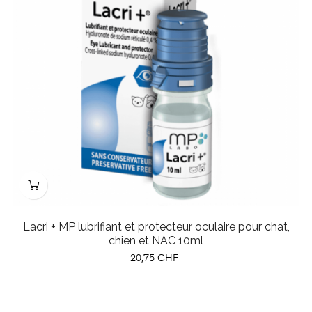
Lacri + MP lubrifiant et protecteur oculaire pour chat,
chien et NAC 10ml
Prix
20,75 CHF