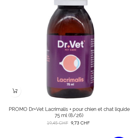
PROMO Dr+Vet Lacrimalis + pour chien et chat liquide
75 ml (8/26)
Prix
Prix
19,45 CHF
9,73 CHF
habituel