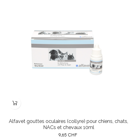
Alfavet gouttes oculaires (collyre) pour chiens, chats,
NACs et chevaux 10ml
Prix
9,65 CHF