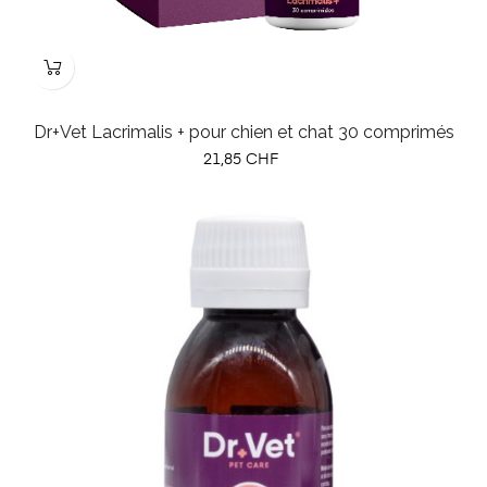
Dr+Vet Lacrimalis + pour chien et chat 30 comprimés
Prix
21,85 CHF