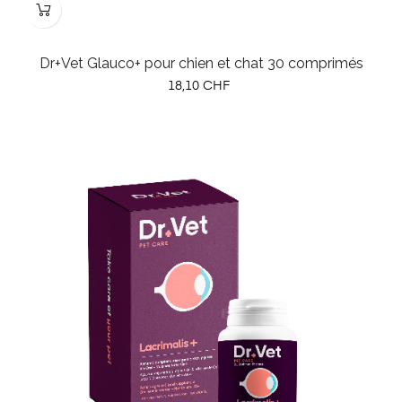
Dr+Vet Glauco+ pour chien et chat 30 comprimés
Prix
18,10 CHF