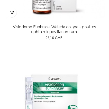
Visiodoron Euphrasia Weleda collyre - gouttes
ophtalmiques flacon 10ml
Prix
26,10 CHF