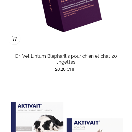
Dr+Vet Lintum Blepharitis pour chien et chat 20
lingettes
Prix
20,20 CHF