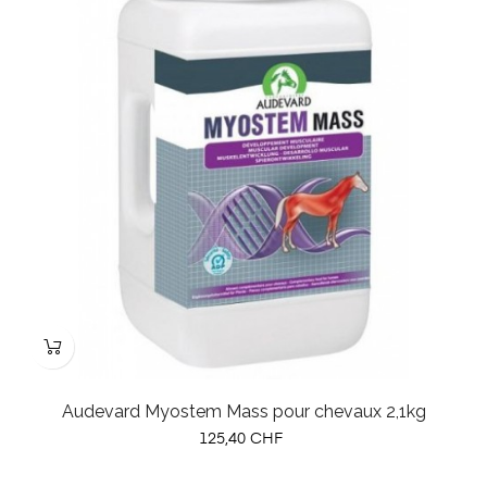
Audevard Myostem Mass pour chevaux 2,1kg
Prix
125,40 CHF