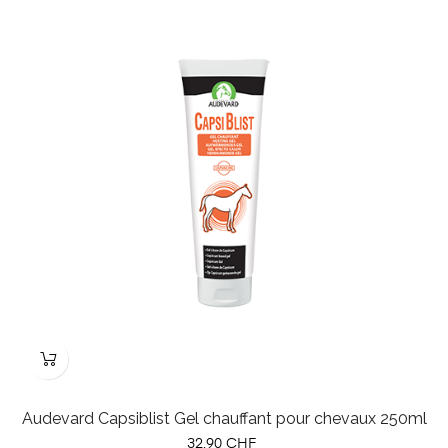
Audevard Capsiblist Gel chauffant pour chevaux 250ml
Prix
32,90 CHF