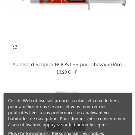
Audevard Redplex BOOSTER pour chevaux 60ml
Prix
13,20 CHF
Ce site Web utilise ses propres cookies et ceux de tiers
pour améliorer nos services et vous montrer des
publicités liées à vos préférences en analysant vos
habitudes de navigation. Pour donner votre consentement
à son utilisation, appuyez sur le bouton Accepter.
Plus d'informations
Personnaliser les cookies