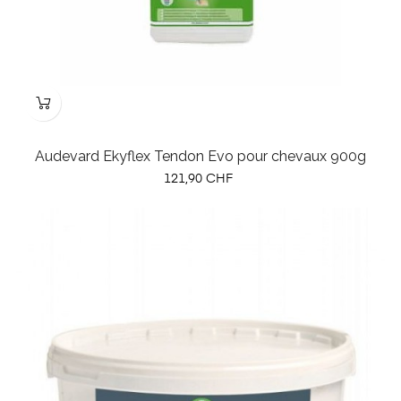
Audevard Ekyflex Tendon Evo pour chevaux 900g
Prix
121,90 CHF