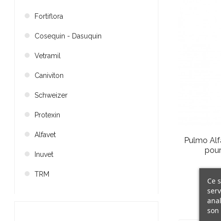
Fortiflora
Cosequin - Dasuquin
Vetramil
Caniviton
Schweizer
Protexin
Alfavet
Pulmo Alf
pour
Inuvet
TRM
Ce s
serv
anal
son 