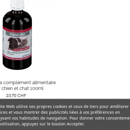
a complément alimentaire
 chien et chat 100ml
Prix
23,70 CHF
ite Web utilise ses propres cookies et ceux de tiers pour améliorer
ices et vous montrer des publicités liées à vos préférences en
ysant vos habitudes de navigation. Pour donner votre consenteme
utilisation, appuyez sur le bouton Accepter.