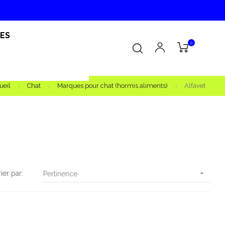
RES
0
ueil
Chat
Marques pour chat (hormis aliments)
Alfavet
rier par:

Pertinence