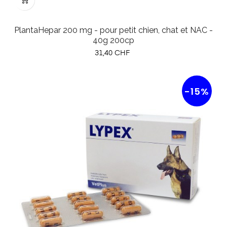
PlantaHepar 200 mg - pour petit chien, chat et NAC -
40g 200cp
Prix
31,40 CHF
-15%