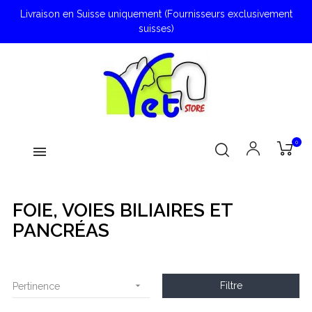
Livraison en Suisse uniquement (Fournisseurs exclusivement
suisses)
0
FOIE, VOIES BILIAIRES ET
PANCRÉAS

Filtre
Pertinence