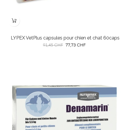
LYPEX VetPlus capsules pour chien et chat 60caps
Prix
Prix
91,45 CHF
77,73 CHF
habituel