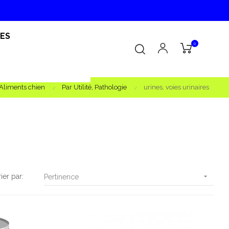
RES
0
Aliments chien
Par Utilité, Pathologie
urines, voies urinaires
rier par:

Pertinence