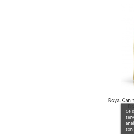
Royal Canin
Do
Ce s
serv
anal
son 