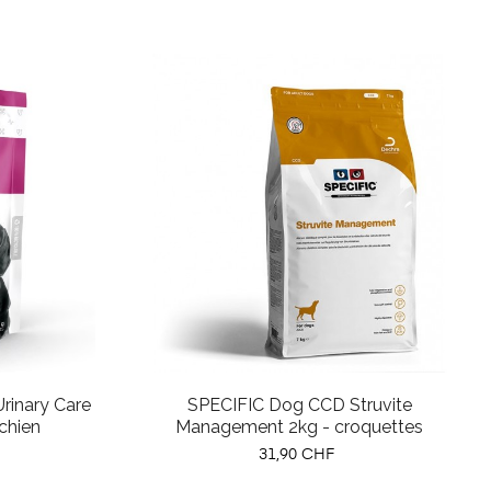
rinary Care
SPECIFIC Dog CCD Struvite
 chien
Management 2kg - croquettes
Prix
31,90 CHF