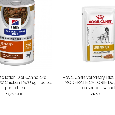
escription Diet Canine c/d
Royal Canin Veterinary Diet
W Chicken 12x354g - boîtes
MODERATE CALORIE Dog 
pour chien
en sauce - sache
Prix
Prix
57,39 CHF
24,50 CHF