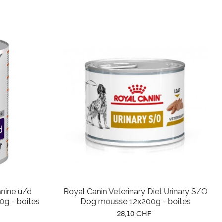
Canine u/d
Royal Canin Veterinary Diet Urinary S/O
0g - boîtes
Dog mousse 12x200g - boîtes
Prix
28,10 CHF