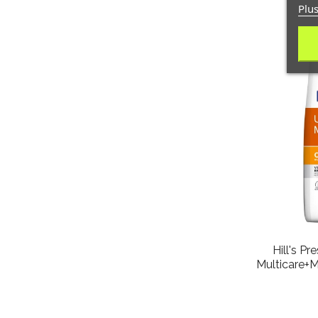
Plus
Hill's Pr
Multicare+M