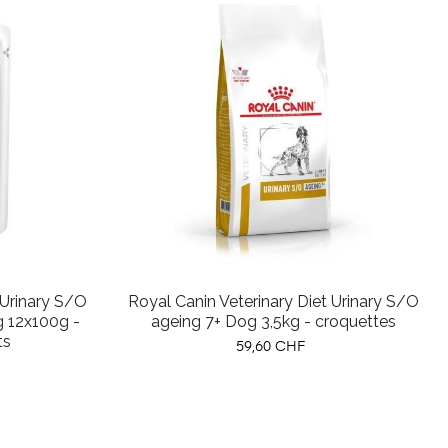
 Urinary S/O
Royal Canin Veterinary Diet Urinary S/O
12x100g -
ageing 7+ Dog 3,5kg - croquettes
ts
Prix
59,60 CHF