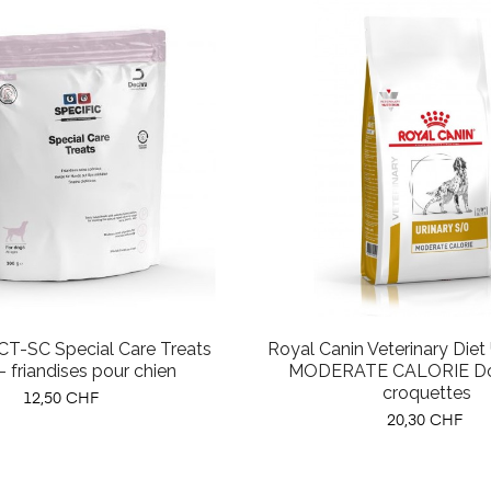
CT-SC Special Care Treats
Royal Canin Veterinary Diet
 friandises pour chien
MODERATE CALORIE Dog
croquettes
Prix
12,50 CHF
Prix
20,30 CHF