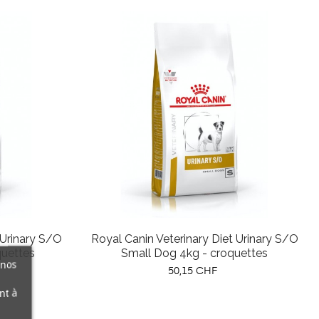
 Urinary S/O
Royal Canin Veterinary Diet Urinary S/O
quettes
Small Dog 4kg - croquettes
 nos
Prix
50,15 CHF
nt à