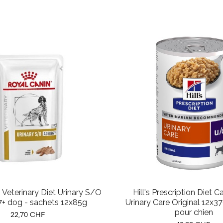
 Veterinary Diet Urinary S/O
Hill's Prescription Diet 
7+ dog - sachets 12x85g
Urinary Care Original 12x37
pour chien
Prix
22,70 CHF