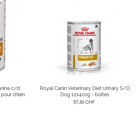
Canine c/d
Royal Canin Veterinary Diet Urinary S/O
 pour chien
Dog 12x410g - boîtes
Prix
57,30 CHF