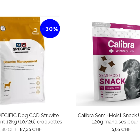
-30%
ECIFIC Dog CCD Struvite
Calibra Semi-Moist Snack U
t 12kg (10/26) croquettes
120g friandises pour
x
Prix
Prix
4,80 CHF
87,36 CHF
6,05 CHF
ituel