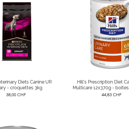
eterinary Diets Canine UR
Hill's Prescription Diet 
ary - croquettes 3kg
Multicare 12x370g - boîtes
Prix
Prix
38,00 CHF
44,83 CHF