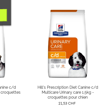
Canine c/d
Hill's Prescription Diet Canine c/d
 croquettes
Multicare Urinary care 1,5kg -
croquettes pour chien
Prix
21,53 CHF