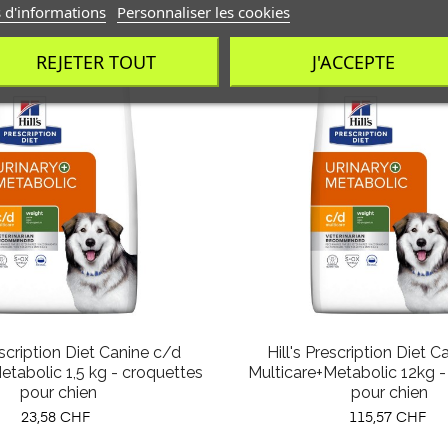
 d'informations
Personnaliser les cookies
REJETER TOUT
J'ACCEPTE
escription Diet Canine c/d
Hill's Prescription Diet 
etabolic 1,5 kg - croquettes
Multicare+Metabolic 12kg -
pour chien
pour chien
Prix
Prix
23,58 CHF
115,57 CHF