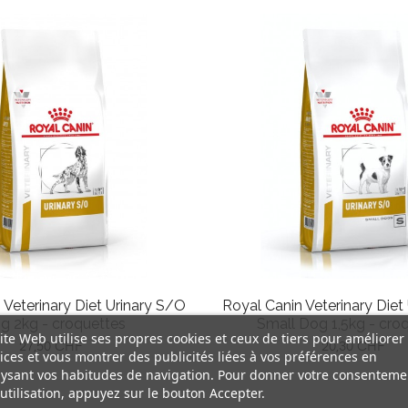
 Veterinary Diet Urinary S/O
Royal Canin Veterinary Diet
g 2kg - croquettes
Small Dog 1,5kg - cro
ite Web utilise ses propres cookies et ceux de tiers pour améliorer
Prix
Prix
27,50 CHF
20,30 CHF
ices et vous montrer des publicités liées à vos préférences en
ysant vos habitudes de navigation. Pour donner votre consenteme
utilisation, appuyez sur le bouton Accepter.