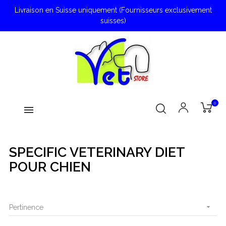
Livraison en Suisse uniquement (Fournisseurs exclusivement
suisses)
0
SPECIFIC VETERINARY DIET
POUR CHIEN

Pertinence