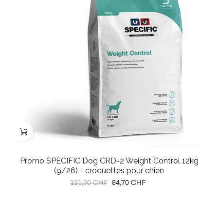
Promo SPECIFIC Dog CRD-2 Weight Control 12kg
(9/26) - croquettes pour chien
Prix
Prix
121,00 CHF
84,70 CHF
habituel