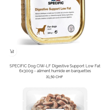
SPECIFIC Dog CIW-LF Digestive Support Low Fat
6x300g - aliment humide en barquettes
Prix
31,50 CHF