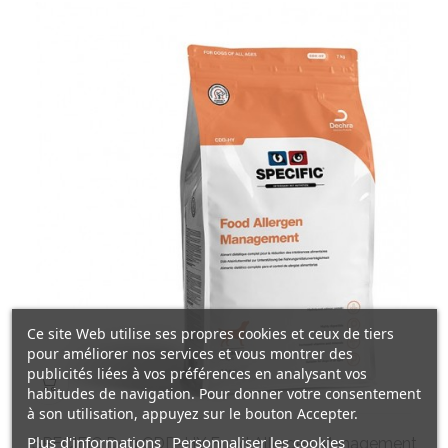
Ce site Web utilise ses propres cookies et ceux de tiers
pour améliorer nos services et vous montrer des
publicités liées à vos préférences en analysant vos
habitudes de navigation. Pour donner votre consentement
à son utilisation, appuyez sur le bouton Accepter.
Plus d'informations
Personnaliser les cookies
SPECIFIC Dog CDD-HY Food Allergen Management