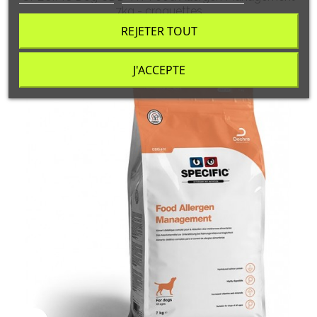
7kg - croquettes
REJETER TOUT
Prix
102,30 CHF
J'ACCEPTE