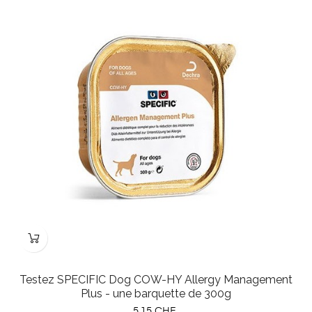
Testez SPECIFIC Dog COW-HY Allergy Management
Plus - une barquette de 300g
Prix
5,15 CHF