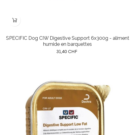
SPECIFIC Dog CIW Digestive Support 6x300g - aliment
humide en barquettes
Prix
31,40 CHF