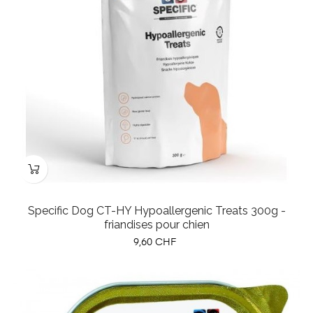
Specific Dog CT-HY Hypoallergenic Treats 300g -
friandises pour chien
Prix
9,60 CHF