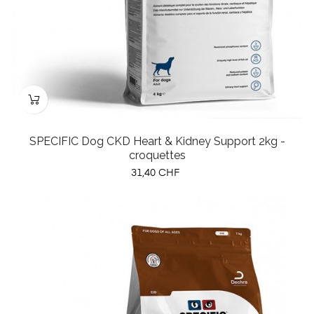
SPECIFIC Dog CKD Heart & Kidney Support 2kg -
croquettes
Prix
31,40 CHF