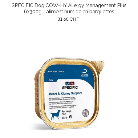
SPECIFIC Dog COW-HY Allergy Management Plus
6x300g - aliment humide en barquettes
Prix
31,60 CHF