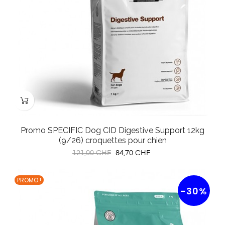
Promo SPECIFIC Dog CID Digestive Support 12kg
(9/26) croquettes pour chien
Prix
Prix
121,00 CHF
84,70 CHF
habituel
PROMO !
-30%