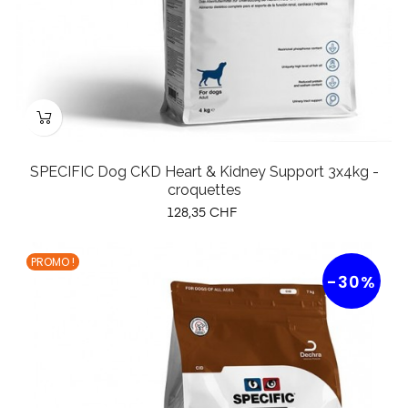
SPECIFIC Dog CKD Heart & Kidney Support 3x4kg -
croquettes
Prix
128,35 CHF
PROMO !
-30%