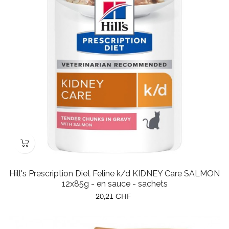
Hill's Prescription Diet Feline k/d KIDNEY Care SALMON
12x85g - en sauce - sachets
Prix
20,21 CHF