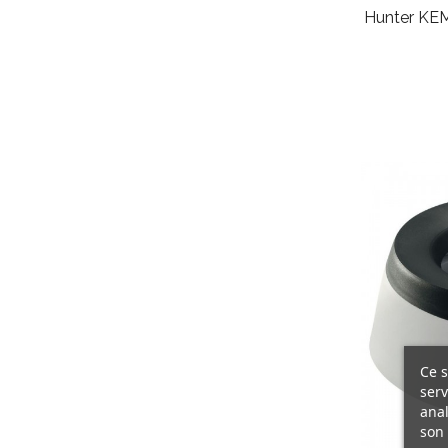
Hunter KEM,
Ce s
serv
anal
son 