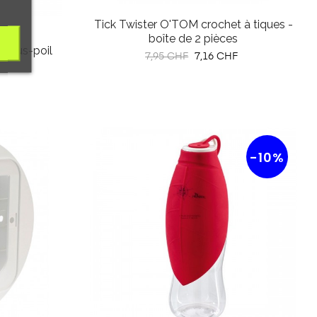
Tick Twister O'TOM crochet à tiques -
boîte de 2 pièces
 sous-poil
Prix
Prix
7,95 CHF
7,16 CHF
habituel
-10%