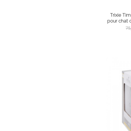
Trixie Ti
pour chat o
Pri
75
ha