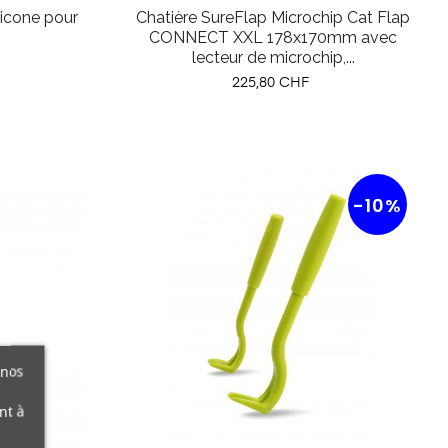
licone pour
Chatière SureFlap Microchip Cat Flap
CONNECT XXL 178x170mm avec
lecteur de microchip,...
Prix
225,80 CHF
-10%
 nos
nt à