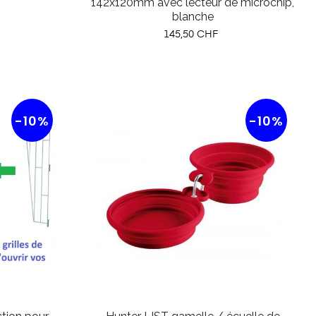
142x120mm avec lecteur de microchip,
blanche
Prix
145,50 CHF
-10%
-10%