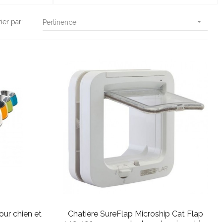
rier par:

Pertinence
ur chien et
Chatière SureFlap Microship Cat Flap