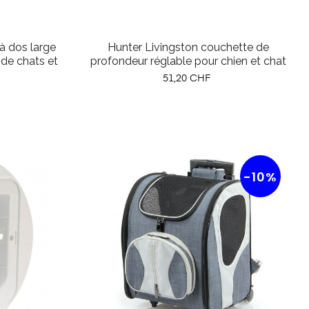
à dos large
Hunter Livingston couchette de
 de chats et
profondeur réglable pour chien et chat
Prix
51,20 CHF
-10%