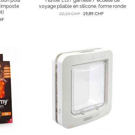
ction pour
Hunter LIST gamelle / écuelle de
n imposte
voyage pliable en silicone, forme ronde
t)
Prix
Prix
22,10 CHF
19,89 CHF
HF
habituel