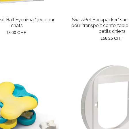
eat Ball Eyenimal* jeu pour
SwissPet Backpacker* sac 
chats
pour transport confortable
petits chiens
Prix
18,00 CHF
Prix
168,25 CHF