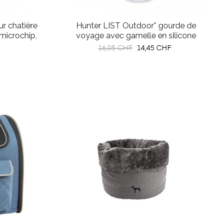
ur chatière
Hunter LIST Outdoor* gourde de
microchip,
voyage avec gamelle en silicone
Prix
Prix
16,05 CHF
14,45 CHF
habituel