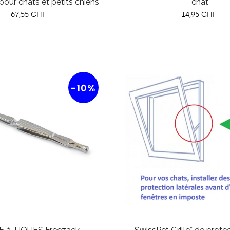
our chats et petits chiens
chat
Prix
Prix
67,55 CHF
14,95 CHF
-10%