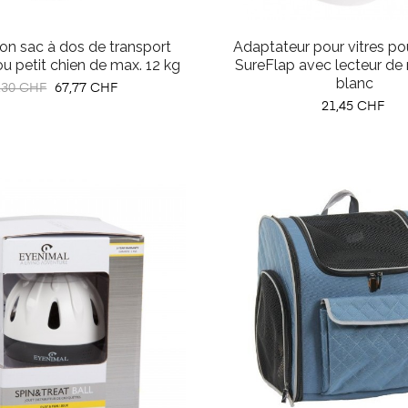
mon sac à dos de transport
Adaptateur pour vitres po
u petit chien de max. 12 kg
SureFlap avec lecteur de 
blanc
x
Prix
,30 CHF
67,77 CHF
Prix
bituel
21,45 CHF