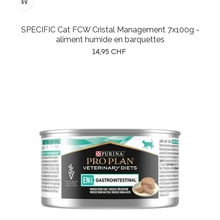
SPECIFIC Cat FCW Cristal Management 7x100g -
aliment humide en barquettes
Prix
14,95 CHF