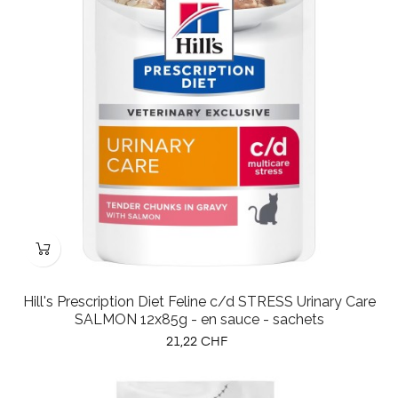
Hill's Prescription Diet Feline c/d STRESS Urinary Care
SALMON 12x85g - en sauce - sachets
Prix
21,22 CHF