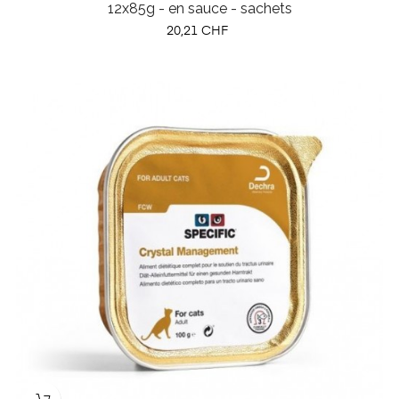
12x85g - en sauce - sachets
Prix
20,21 CHF