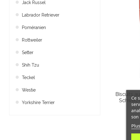
Jack Russel
Labrador Retriever
Poméranien
Rottweiler
Setter
Shih Tzu
Teckel
Westie
Biscuits a
Ce s
Schweize
Yorkshire Terrier
serv
anal
son 
Plus