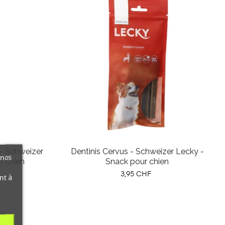
- Schweizer
Dentinis Cervus - Schweizer Lecky -
 nos
r chien
Snack pour chien
Prix
3,95 CHF
nt à