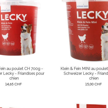
Fein au poulet CH 700g -
Klein & Fein MINI au poule
r Lecky - Friandises pour
Schweizer Lecky - Friand
chien
chien
Prix
Prix
14,65 CHF
15,00 CHF