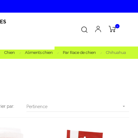
RES
0
Chien
Aliments chien
Par Race de chien
Chihuahua
rier par:

Pertinence