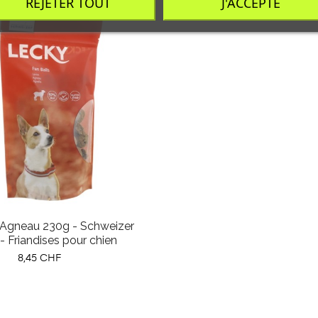
REJETER TOUT
J'ACCEPTE
 Agneau 230g - Schweizer
- Friandises pour chien
Prix
8,45 CHF