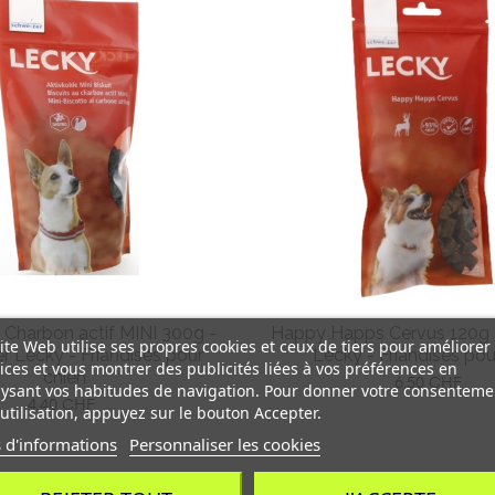
u Charbon actif MINI 300g -
Happy Happs Cervus 120g 
ite Web utilise ses propres cookies et ceux de tiers pour améliorer
r Lecky - Friandises pour
Lecky - Friandises pou
ices et vous montrer des publicités liées à vos préférences en
chien
Prix
6,50 CHF
ysant vos habitudes de navigation. Pour donner votre consenteme
Prix
4,40 CHF
utilisation, appuyez sur le bouton Accepter.
 d'informations
Personnaliser les cookies