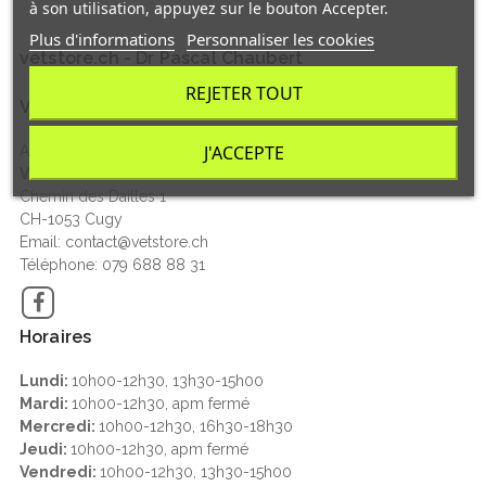
à son utilisation, appuyez sur le bouton Accepter.
Plus d'informations
Personnaliser les cookies
vetstore.ch - Dr Pascal Chaubert
REJETER TOUT
Vetstore Suisse
J'ACCEPTE
Aliments et articles pour chiens, chats, NAC et chevaux
VETSTORE.CH - Dr Pascal Chaubert
Chemin des Dailles 1
CH-1053 Cugy
Email: contact@vetstore.ch
Téléphone: 079 688 88 31
Facebook
Horaires
Lundi:
10h00-12h30, 13h30-15h00
Mardi:
10h00-12h30, apm fermé
Mercredi:
10h00-12h30, 16h30-18h30
Jeudi:
10h00-12h30, apm fermé
Vendredi:
10h00-12h30, 13h30-15h00