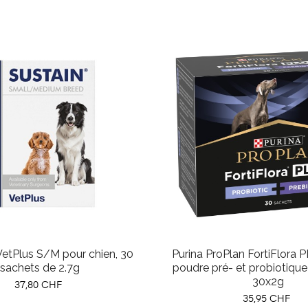
etPlus S/M pour chien, 30
Purina ProPlan FortiFlora 
sachets de 2.7g
poudre pré- et probiotique
30x2g
Prix
37,80 CHF
Prix
35,95 CHF