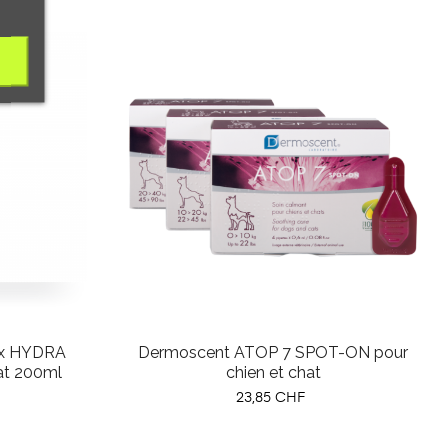
ax HYDRA
Dermoscent ATOP 7 SPOT-ON pour
at 200ml
chien et chat
Prix
23,85 CHF