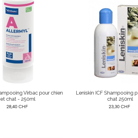
ampooing Virbac pour chien
Leniskin ICF Shampooing po
et chat - 250ml
chat 250ml
Prix
Prix
28,40 CHF
23,30 CHF