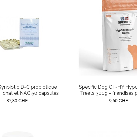
Synbiotic D-C probiotique
Specific Dog CT-HY Hypo
n, chat et NAC 50 capsules
Treats 300g - friandises 
Prix
Prix
37,80 CHF
9,60 CHF