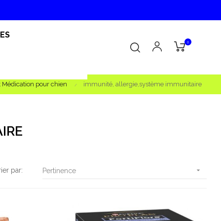
RES
0
 Médication pour chien
immunité, allergie,système immunitaire
IRE
rier par:

Pertinence