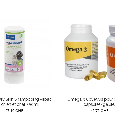
Dry Skin Shampooing Virbac
Omega 3 Covetrus pour c
 chien et chat 250ml
capsules/gélule
Prix
Prix
27,10 CHF
45,75 CHF