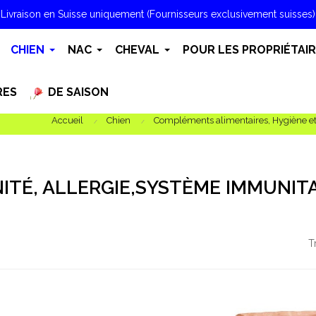
Livraison en Suisse uniquement (Fournisseurs exclusivement suisses)
CHIEN
NAC
CHEVAL
POUR LES PROPRIÉTAI
RES
DE SAISON
Accueil
Chien
Compléments alimentaires, Hygiène et
ITÉ, ALLERGIE,SYSTÈME IMMUNITA
T