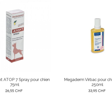
t ATOP 7 Spray pour chien
Megaderm Virbac pour chi
75ml
250ml
Prix
Prix
26,55 CHF
33,95 CHF