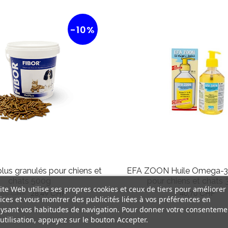
-10%
lus granulés pour chiens et
EFA ZOON Huile Omega-3
chats 500g
pour chiens et chats
ite Web utilise ses propres cookies et ceux de tiers pour améliorer
x
Prix
Prix
,65 CHF
28,49 CHF
40,70 CHF
ices et vous montrer des publicités liées à vos préférences en
bituel
ysant vos habitudes de navigation. Pour donner votre consenteme
utilisation, appuyez sur le bouton Accepter.