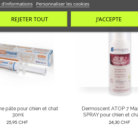
 d'informations
Personnaliser les cookies
REJETER TOUT
J'ACCEPTE
 pâte pour chien et chat
Dermoscent ATOP 7 M
30ml
SPRAY pour chien et ch
Prix
Prix
25,95 CHF
24,30 CHF