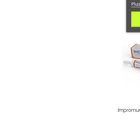
Plus
Impromune