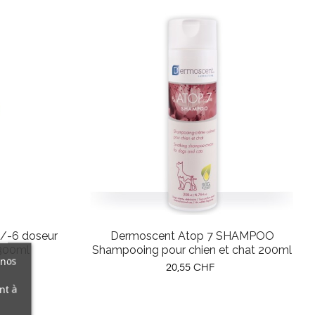
/-6 doseur
Dermoscent Atop 7 SHAMPOO
 300ml
Shampooing pour chien et chat 200ml
 nos
Prix
20,55 CHF
nt à