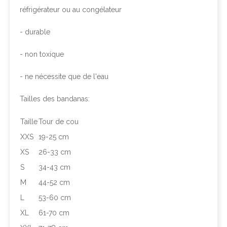
réfrigérateur ou au congélateur
- durable
- non toxique
- ne nécessite que de l'eau
Tailles des bandanas:
Taille
Tour de cou
XXS
19-25 cm
XS
26-33 cm
S
34-43 cm
M
44-52 cm
L
53-60 cm
XL
61-70 cm