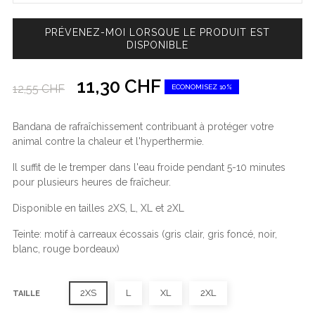
PRÉVENEZ-MOI LORSQUE LE PRODUIT EST
DISPONIBLE
11,30 CHF
12,55 CHF
ECONOMISEZ 10%
Bandana de rafraîchissement contribuant à protéger votre
animal contre la chaleur et l'hyperthermie.
Il suffit de le tremper dans l'eau froide pendant 5-10 minutes
pour plusieurs heures de fraîcheur.
Disponible en tailles 2XS, L, XL et 2XL
Teinte: motif à carreaux écossais (gris clair, gris foncé, noir,
blanc, rouge bordeaux)
2XS
L
XL
2XL
TAILLE