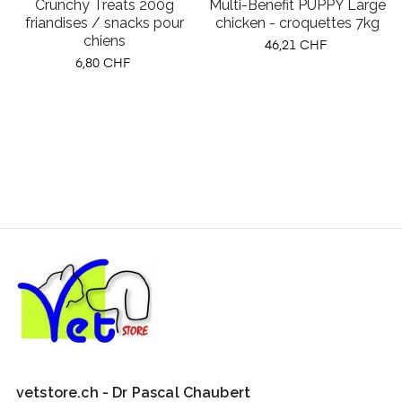
Crunchy Treats 200g
Multi-Benefit PUPPY Large
friandises / snacks pour
chicken - croquettes 7kg
‹
›
chiens
Prix
46,21 CHF
Prix
6,80 CHF
vetstore.ch - Dr Pascal Chaubert