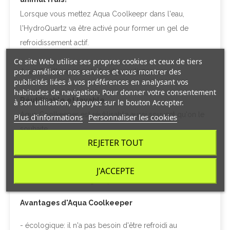
Lorsque vous mettez Aqua Coolkeepr dans l'eau,
l'HydroQuartz va être activé pour former un gel de
refroidissement actif.
Ce site Web utilise ses propres cookies et ceux de tiers
pour améliorer nos services et vous montrer des
Aqua Coolkeeper reste froid jusqu'à 5 jours.
publicités liées à vos préférences en analysant vos
habitudes de navigation. Pour donner votre consentement
Réutilisable et lavable
à son utilisation, appuyez sur le bouton Accepter.
Aqua Coolkeeper est réutilisable aussi souvent qu'on le
Plus d'informations
Personnaliser les cookies
souhaite.
REJETER TOUT
Il est lavable à la main (pas en machine!) avec un savon
doux, dans l'eau froide ou chaude. Ainsi, il restera
J'ACCEPTE
comme neuf très longtemps.
Avantages d'Aqua Coolkeeper
- écologique: il n'a pas besoin d'être refroidi au