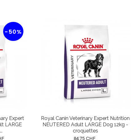
-50%
ary Expert
Royal Canin Veterinary Expert Nutrition
ult LARGE
NEUTERED Adult LARGE Dog 12kg -
..
croquettes
Prix
HF
84,75 CHF