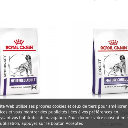
habituel
ite Web utilise ses propres cookies et ceux de tiers pour améliorer
ices et vous montrer des publicités liées à vos préférences en
 Veterinary Expert Nutrition
Royal Canin Veterinary Expe
ysant vos habitudes de navigation. Pour donner votre consenteme
Adult MEDIUM Dog 9kg -
MATURE Consult MEDIUM 
utilisation, appuyez sur le bouton Accepter.
croquettes
croquettes