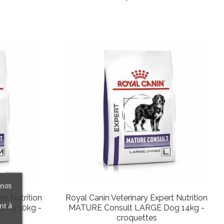
 nos
rt Nutrition
Royal Canin Veterinary Expert Nutrition
nt à
Dog 10kg -
MATURE Consult LARGE Dog 14kg -
croquettes