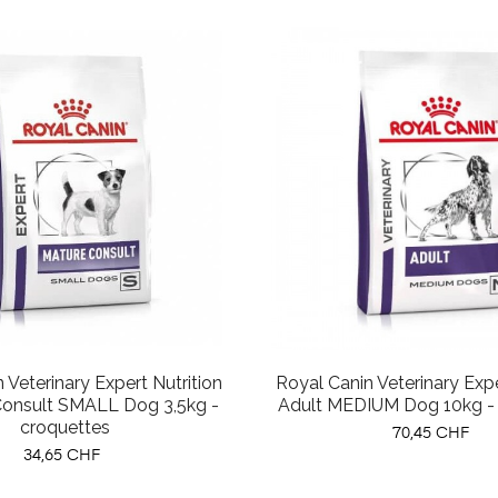
 Veterinary Expert Nutrition
Royal Canin Veterinary Expe
nsult SMALL Dog 3,5kg -
Adult MEDIUM Dog 10kg - 
croquettes
Prix
70,45 CHF
Prix
34,65 CHF