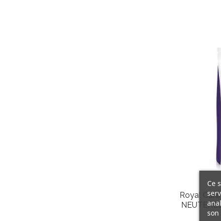
Ce s
serv
Royal Canin
anal
NEUTERED 
son 