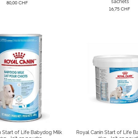
sachets
Prix
80,00 CHF
Prix
16,75 CHF
 Start of Life Babydog Milk
Royal Canin Start of Life 