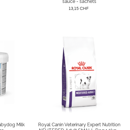
sauce - sachets
Prix
13,15 CHF
Babydog Milk
Royal Canin Veterinary Expert Nutrition