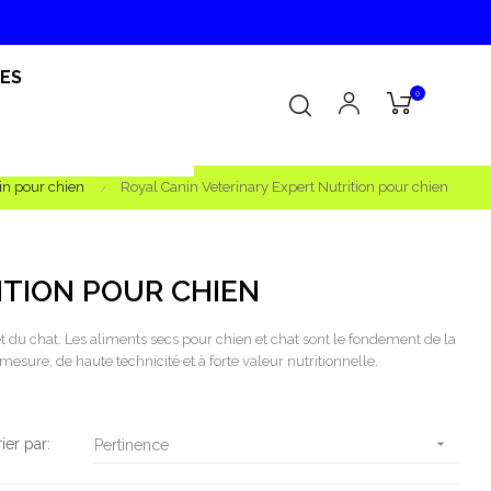
RES
0
in pour chien
Royal Canin Veterinary Expert Nutrition pour chien
ITION POUR CHIEN
 du chat. Les aliments secs pour chien et chat sont le fondement de la
re, de haute technicité et à forte valeur nutritionnelle.
rier par:

Pertinence