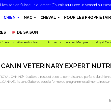
Livraison en Suisse uniquement (Fournisseurs exclusivement suisses)
CHIEN
NAC
CHEVAL
POUR LES PROPRIÉTAI
RES
DE SAISON
Chien
Aliments chien
Aliments chien par Marque
Royal Can
 CANIN VETERINARY EXPERT NUTR
e ROYAL CANIN® résulte du respect et de la connaissance parfaite du chien et
ANIN®. Ils sont élaborés sous la forme de programmes alimentaires sur mesu
T