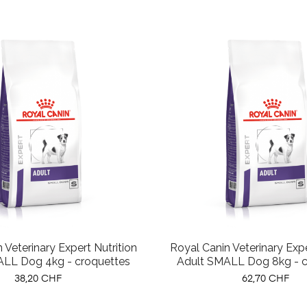
 Veterinary Expert Nutrition
Royal Canin Veterinary Expe
ALL Dog 4kg - croquettes
Adult SMALL Dog 8kg - c
Prix
Prix
38,20 CHF
62,70 CHF