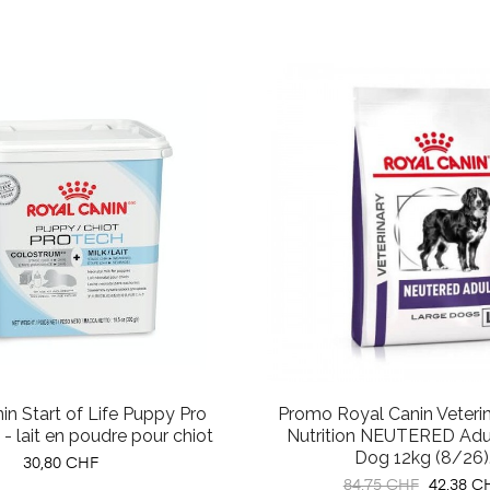
in Start of Life Puppy Pro
Promo Royal Canin Veterin
- lait en poudre pour chiot
Nutrition NEUTERED Ad
Dog 12kg (8/26).
Prix
30,80 CHF
Prix
Prix
84,75 CHF
42,38 C