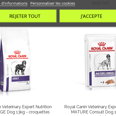
 d'informations
Personnaliser les cookies
Prix
Prix
63,90 CHF
74,65 CHF
REJETER TOUT
J'ACCEPTE
 Veterinary Expert Nutrition
Royal Canin Veterinary Expe
GE Dog 13kg - croquettes
MATURE Consult Dog 1