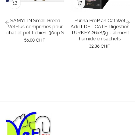
SAMYLIN Small Breed
Purina ProPlan Cat Wet
VetPlus comprimés pour
Adult DELICATE Digestion
chat et petit chien, 30cp S
TURKEY 26x85g - aliment
‹
›
humide en sachets
Prix
56,00 CHF
Prix
32,36 CHF