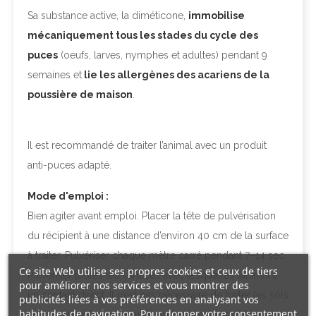
Sa substance active, la diméticone,
immobilise
mécaniquement tous les stades du cycle des
puces
(oeufs, larves, nymphes et adultes) pendant 9
semaines et
lie les allergènes des acariens de la
poussière de maison
.
Il est recommandé de traiter l’animal avec un produit
anti-puces adapté.
Mode d'emploi :
Bien agiter avant emploi. Placer la tête de pulvérisation
du récipient à une distance d’environ 40 cm de la surface
à traiter. Pulvériser chaque mètre carré pendant 7–14 sec.
Ce site Web utilise ses propres cookies et ceux de tiers
Pulvériser toutes les surfaces avec lesquelles l’animal a
pour améliorer nos services et vous montrer des
un contact direct. Il n’est pas nécessaire de traiter les sols
publicités liées à vos préférences en analysant vos
habitudes de navigation. Pour donner votre consentement
durs comme les carrelages ou le parquet stratifié avec