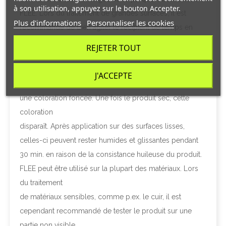
à son utilisation, appuyez sur le bouton Accepter.
FLEE. Lors du traitement de grandes surfaces, il est
Plus d'informations
Personnaliser les cookies
recommandé de bien agiter le récipient de temps en
temps, afin
REJETER TOUT
d’assurer une application régulière du produit. Pendant
une courte durée de temps, les tissus traités comme les
J'ACCEPTE
moquettes et les meubles rembourrés peuvent prendre
une coloration foncée. Une fois le produit sec, cette
coloration
disparaît. Après application sur des surfaces lisses,
celles-ci peuvent rester humides et glissantes pendant
30 min. en raison de la consistance huileuse du produit.
FLEE peut être utilisé sur la plupart des matériaux. Lors
du traitement
de matériaux sensibles, comme p.ex. le cuir, il est
cependant recommandé de tester le produit sur une
partie non visible.