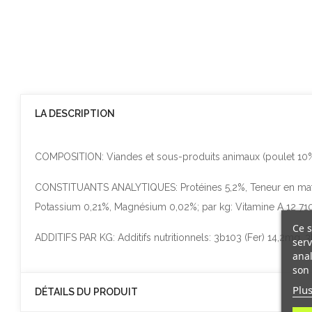
LA DESCRIPTION
COMPOSITION: Viandes et sous-produits animaux (poulet 10%), 
CONSTITUANTS ANALYTIQUES: Protéines 5,2%, Teneur en matièr
Potassium 0,21%, Magnésium 0,02%; par kg: Vitamine A 12 710
Ce s
ADDITIFS PAR KG: Additifs nutritionnels: 3b103 (Fer) 14,2mg
serv
anal
son 
Plus
DÉTAILS DU PRODUIT