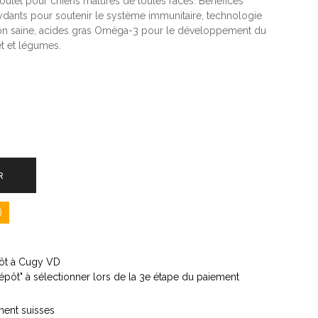
ulet pour chiens matures de toutes races. Bénéfices
ydants pour soutenir le système immunitaire, technologie
ion saine, acides gras Oméga-3 pour le développement du
t et légumes.
R
)
épôt à Cugy VD
dépôt" à sélectionner lors de la 3e étape du paiement
ment suisses