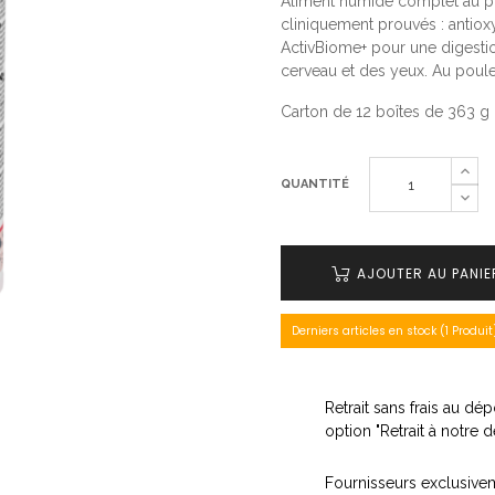
Aliment humide complet au po
cliniquement prouvés : antiox
ActivBiome+ pour une digest
cerveau et des yeux. Au poule
Carton de 12 boîtes de 363 g
QUANTITÉ
AJOUTER AU PANIE
Derniers articles en stock (1 Produit
Retrait sans frais au d
option "Retrait à notre 
Fournisseurs exclusive