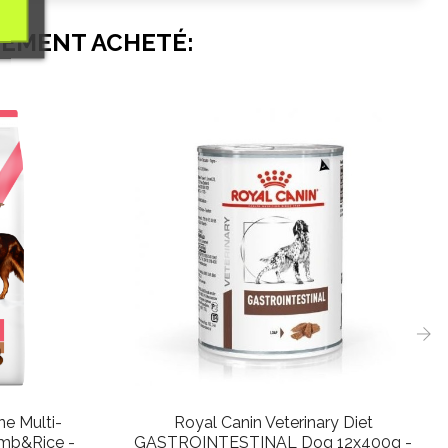
LEMENT ACHETÉ:
›
ine Multi-
Royal Canin Veterinary Diet
amb&Rice -
GASTROINTESTINAL Dog 12x400g -