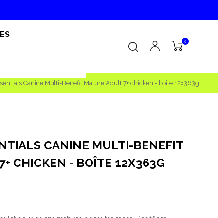
RES
0
Essentials Canine Multi-Benefit Mature Adult 7+ chicken - boîte 12x363g
ENTIALS CANINE MULTI-BENEFIT
+ CHICKEN - BOÎTE 12X363G