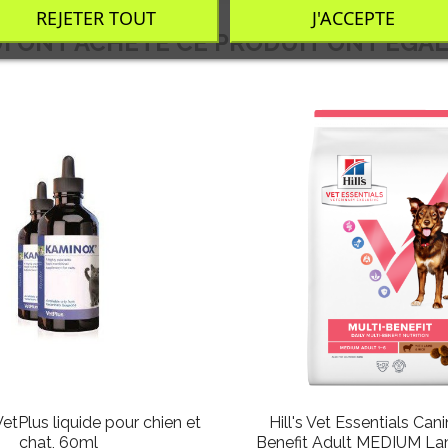
REJETER TOUT
J'ACCEPTE
UI ONT ACHETÉ CE PRODUIT ONT ÉGA
tPlus liquide pour chien et
Hill's Vet Essentials Can
chat, 60ml
Benefit Adult MEDIUM L