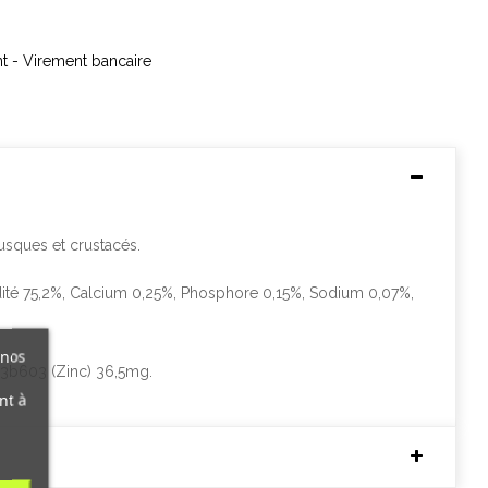
nt - Virement bancaire
usques et crustacés.
ité 75,2%, Calcium 0,25%, Phosphore 0,15%, Sodium 0,07%,
 nos
, 3b603 (Zinc) 36,5mg.
nt à