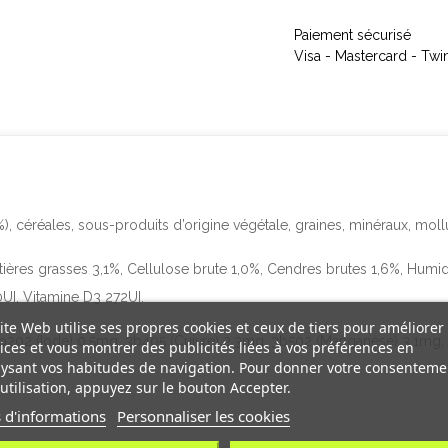
Paiement sécurisé
Visa - Mastercard - Twi
céréales, sous-produits d’origine végétale, graines, minéraux, moll
es grasses 3,1%, Cellulose brute 1,0%, Cendres brutes 1,6%, Humid
UI, Vitamine D3 272UI.
ite Web utilise ses propres cookies et ceux de tiers pour améliorer
, 3b202 (Iode) 0,5mg, 3b405 (Cuivre) 2,3mg, 3b502 (Manganèse) 3,1mg
ices et vous montrer des publicités liées à vos préférences en
ysant vos habitudes de navigation. Pour donner votre consenteme
utilisation, appuyez sur le bouton Accepter.
 d'informations
Personnaliser les cookies