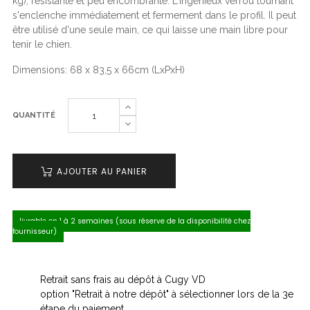
kg), résistante et peu encombrante.
L'ingénieux verrou tournant
s'enclenche immédiatement et fermement dans le profil. Il peut
être utilisé d'une seule main, ce qui laisse une main libre pour
tenir le chien.
Dimensions: 68 x 83,5 x 66cm (LxPxH)
QUANTITÉ
AJOUTER AU PANIER
livrable en 1 à 2 semaines (sous réserve de la disponibilité chez
fournisseur)
Retrait sans frais au dépôt à Cugy VD
option "Retrait à notre dépôt" à sélectionner lors de la 3e
étape du paiement