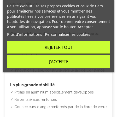
cas de collision.
Ce site Web utilise ses propres cookies et ceux de tiers
pour améliorer nos services et vous montrer des
Charge maximale: 40 kg
publicités liées à vos préférences en analysant vos
habitudes de navigation. Pour donner votre consentement
Dimension: 68 x 83,5 x 66cm (LxPxH
à son utilisation, appuyez sur le bouton Accepter.
Plus d'informations
Personnaliser les cookies
Caractéristiques des cages de transport 4pets:
REJETER TOUT
Qualité contrôlée par le TÜV:
✓ Le TÜV a testé
J'ACCEPTE
✓ Matériaux sûrs de haute technologie
✓ Innovation suisse, construite vers le lac de Constance
La plus grande stabilité
✓ Profils en aluminium spécialement développés
✓ Parois latérales renforcés
✓ Connecteurs d'angle renforcés par de la fibre de verre