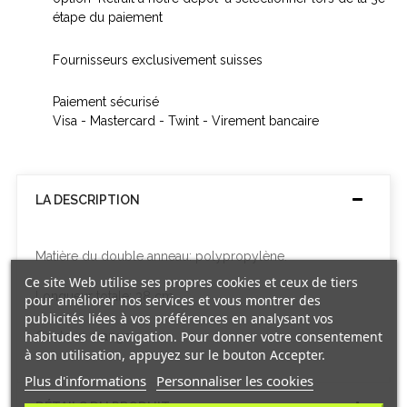
étape du paiement
Fournisseurs exclusivement suisses
Paiement sécurisé
Visa - Mastercard - Twint - Virement bancaire
LA DESCRIPTION
Matière du double anneau: polypropylène.
Ce site Web utilise ses propres cookies et ceux de tiers
Longueur totale: 38 cm.
pour améliorer nos services et vous montrer des
publicités liées à vos préférences en analysant vos
habitudes de navigation. Pour donner votre consentement
Couleur: orange.
à son utilisation, appuyez sur le bouton Accepter.
Plus d'informations
Personnaliser les cookies