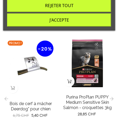
DÉTAILS DU PRODUIT
REJETER TOUT
LES CLIENTS QUI ONT ACHETÉ CE PRODUIT
J'ACCEPTE
ONT ÉGALEMENT ACHETÉ:
PROMO !
-20%
Purina ProPlan PUPPY
Medium Sensitive Skin
Bois de cerf à mâcher
Salmon - croquettes 3kg
Deerdog* pour chien
‹
›
Prix
28,85 CHF
Prix
Prix
6,75 CHF
5,40 CHF