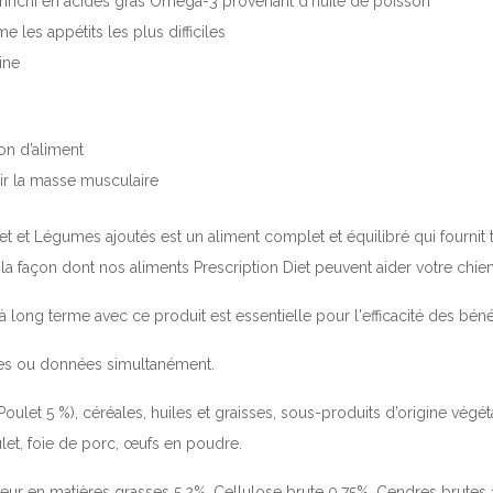
nrichi en acides gras Oméga-3 provenant d'huile de poisson
 les appétits les plus difficiles
ine
on d’aliment
nir la masse musculaire
et et Légumes ajoutés
est un aliment complet et équilibré qui fournit 
r la façon dont nos aliments
Prescription Diet
peuvent aider votre chien
à long terme avec ce produit est essentielle pour l'efficacité des béné
ées ou données simultanément.
let 5 %), céréales, huiles et graisses, sous-produits d’origine végé
ulet, foie de porc, œufs en poudre.
 en matières grasses 5,2%, Cellulose brute 0,75%, Cendres brutes 