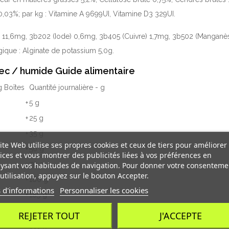
03%; par kg : Vitamine A 9699UI, Vitamine D3 329UI.
Fer) 11,6mg, 3b202 (Iode) 0,6mg, 3b405 (Cuivre) 1,7mg, 3b502 (Mangan
ique : Alginate de potassium 5,0g.
 sec / humide Guide alimentaire
g Boîtes
Quantité journalière - g
+
5 g
+
25 g
+
35 g
ite Web utilise ses propres cookies et ceux de tiers pour améliorer
+
50 g
ices et vous montrer des publicités liées à vos préférences en
+
70 g
ysant vos habitudes de navigation. Pour donner votre consenteme
utilisation, appuyez sur le bouton Accepter.
+
180 g
 d'informations
Personnaliser les cookies
+
185 g
+
275 g
REJETER TOUT
J'ACCEPTE
+
355 g