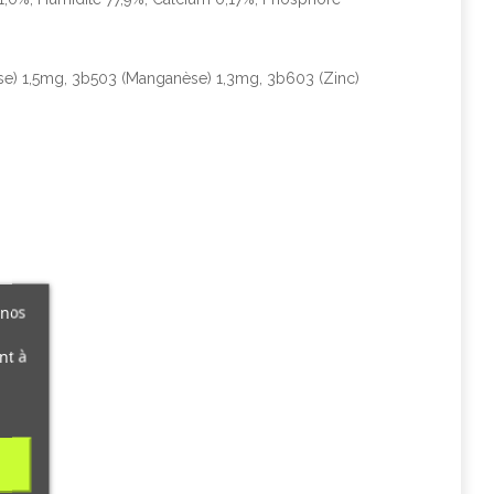
èse) 1,5mg, 3b503 (Manganèse) 1,3mg, 3b603 (Zinc)
 nos
nt à