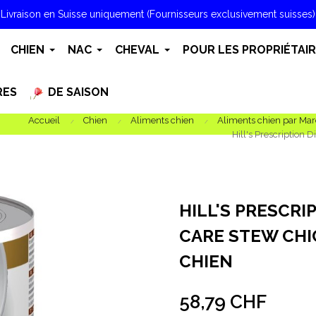
Livraison en Suisse uniquement (Fournisseurs exclusivement suisses)
CHIEN
NAC
CHEVAL
POUR LES PROPRIÉTAI
RES
DE SAISON
Accueil
Chien
Aliments chien
Aliments chien par Ma
Hill's Prescription
HILL'S PRESCRI
CARE STEW CHI
CHIEN
58,79 CHF