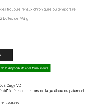
 des troubles rénaux chroniques ou temporaire.
2 boîtes de 354 g
R
e de la disponibilité chez fournisseur)
épôt à Cugy VD
dépôt" à sélectionner lors de la 3e étape du paiement
ment suisses