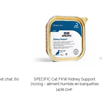
›
 et chat, 60
SPECIFIC Cat FKW Kidney Support
7x100g - aliment humide en barquettes
Prix
14,95 CHF