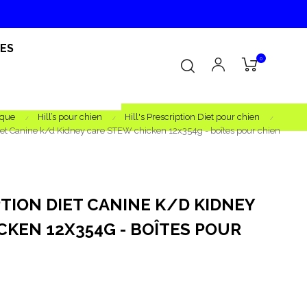
RES
0
rque
Hill’s pour chien
Hill's Prescription Diet pour chien
 Diet Canine k/d Kidney care STEW chicken 12x354g - boîtes pour chien
PTION DIET CANINE K/D KIDNEY
CKEN 12X354G - BOÎTES POUR