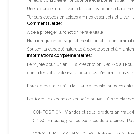
Teneurs contrôlée en phosphore et faible en sodium, e
Une texture et une saveur délicieuses pour séduire même
Teneurs élevées en acides aminés essentiels et L-carnit
Comment il aide:
Aide à protéger la fonction rénale vitale
Nutrition qui encourage l’alimentation et la consommati
Soutient la capacité naturelle à développer et à mainte
Informations complémentaires:
Le Mijoté pour Chien Hill’s
Prescription Diet
k/d au Poul
consulter votre vétérinaire pour plus d'informations su
Pour de meilleurs résultats, une alimentation constante 
Les formules sèches et en boîte peuvent être mélang
COMPOSITION : Viandes et sous-produits animaux (Pou
(1,1 %), minéraux, graines. Sources de protéines : Po
CONSTITUANTS ANALYTIQUES : Protéines 3,6%, Teneur