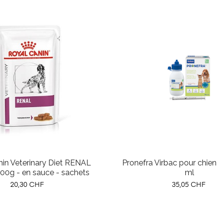
in Veterinary Diet RENAL
Pronefra Virbac pour chien
00g - en sauce - sachets
ml
Prix
Prix
20,30 CHF
35,05 CHF