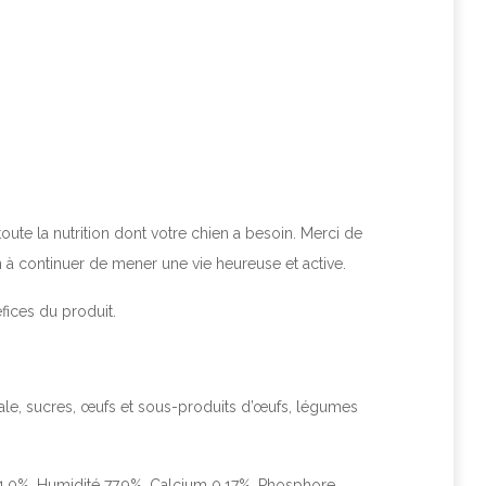
toute la nutrition dont votre chien a besoin. Merci de
 à continuer de mener une vie heureuse et active.
fices du produit.
tale, sucres, œufs et sous-produits d’œufs, légumes
1,0%, Humidité 77,9%, Calcium 0,17%, Phosphore