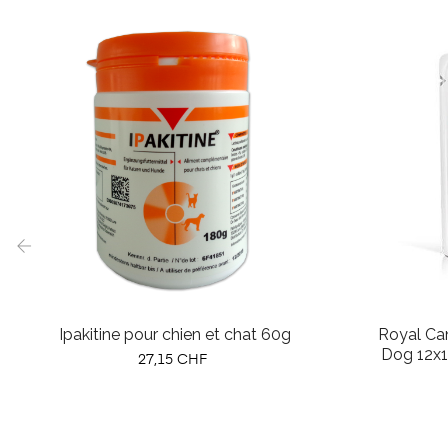
‹
Ipakitine pour chien et chat 60g
Royal Can
Dog 12x1
Prix
27,15 CHF