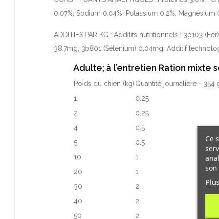
0,07%, Sodium 0,04%, Potassium 0,2%, Magnésium 0,
ADDITIFS PAR KG : Additifs nutritionnels : 3b103 (
38,7mg, 3b801 (Sélénium) 0,04mg. Additif technolog
Adulte; à l’entretien Ration mixte
Poids du chien (kg)
Quantité journalière - 354 
1
0.25
2
0.25
4
0.5
Ce s
5
0.5
serv
10
1
anal
son 
20
1
Plus
30
2
40
2
50
2