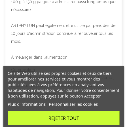
100 g à 150 g par jour à administrer aussi longtemps que
nécessaire.
ARTPHYTON peut également être utilisé par périodes de
10 jours d‘administration continue, à renouveler tous les
mois.
A mélanger dans l‘alimentation.
Composition
:
Ce site Web utilise ses propres cookies et ceux de tiers
Gousses de Caroubes, Farine d‘orge, Farine de luzerne ,
pour améliorer nos services et vous montrer des
publicités liées à vos préférences en analysant vos
Sucre, Autres plantes séchées, Levure de bière,
habitudes de navigation. Pour donner votre consentement
Glucosamine HCl, Stévia
à son utilisation, appuyez sur le bouton Accepter.
Plus d'informations
Personnaliser les cookies
Additif par kg:
REJETER TOUT
Substances aromatiques