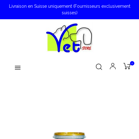
Livraison en Suisse uniquement (Fournisseurs exclusivement
suisses)
0