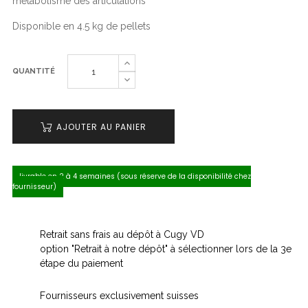
métabolisme des articulations
Disponible en 4.5 kg de pellets
QUANTITÉ
AJOUTER AU PANIER
livrable en 2 à 4 semaines (sous réserve de la disponibilité chez
fournisseur)
Retrait sans frais au dépôt à Cugy VD
option "Retrait à notre dépôt" à sélectionner lors de la 3e
étape du paiement
Fournisseurs exclusivement suisses