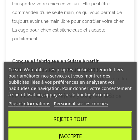
transportez votre chien en voiture. Elle peut être
commandée d'une seule main, ce qui vous permet de
toujours avoir une main libre pour contrôler votre chien.
La cage pour chien est silencieuse et s'adapte
parfaitement.
Conçue et fabriquée en Suisse à partir
Ce site Web utilise ses propres cookies et ceux de tiers
d'aluminium anodisé de haute qualité
, de
pour améliorer nos services et vous montrer des
connecteurs en plastique renforcé de fibre de verre ultra
publicités liées à vos préférences en analysant vos
résistants, de parois latérales et d'un plancher en bois
habitudes de navigation. Pour donner votre consentement
à son utilisation, appuyez sur le bouton Accepter.
hdf enduit résistant aux rayures, y compris un tapis de
Plus d'informations
Personnaliser les cookies
sol amovible.
Système de verrouillage des portes testé en cas de
REJETER TOUT
collision, y compris DoubleDock et IPS (Impact
Protection System) et panneau arrière spécial testé en
J'ACCEPTE