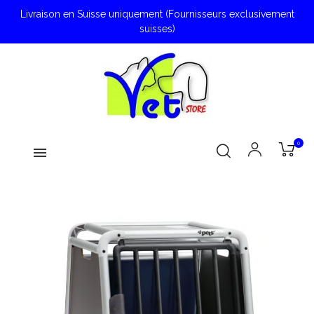
Livraison en Suisse uniquement (Fournisseurs exclusivement
suisses)
0