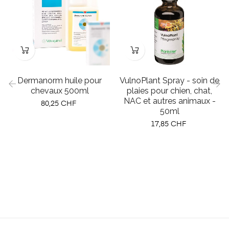
Dermanorm huile pour
VulnoPlant Spray - soin de
chevaux 500ml
plaies pour chien, chat,
NAC et autres animaux -
Prix
‹
›
80,25 CHF
50ml
Prix
17,85 CHF