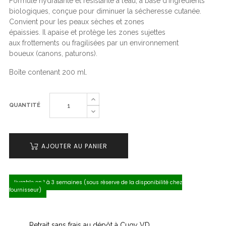
Formule hydratante et résistante à l’eau, à base d’ingrédients
biologiques, conçue pour diminuer la sécheresse cutanée.
Convient pour les peaux sèches et zones
épaissies. Il apaise et protège les zones sujettes
aux frottements ou fragilisées par un environnement
boueux (canons, paturons).
Boîte contenant 200 ml.
QUANTITÉ
AJOUTER AU PANIER
livrable en 1 à 3 semaines (sous réserve de la disponibilité chez
fournisseur)
Retrait sans frais au dépôt à Cugy VD