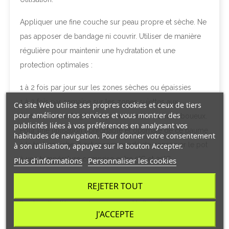
Appliquer une fine couche sur peau propre et sèche. Ne
pas apposer de bandage ni couvrir. Utiliser de manière
régulière pour maintenir une hydratation et une
protection optimales :
1 à 2 fois par jour sur les zones sèches ou épaissies
1 à 2 fois par semaine sur les zones sujettes aux
Ce site Web utilise ses propres cookies et ceux de tiers
pour améliorer nos services et vous montrer des
frottements ou fragilisées par un environnement boueux.
publicités liées à vos préférences en analysant vos
Pour une utilisation confortable et optimale de ce baume
habitudes de navigation. Pour donner votre consentement
à la texture riche, il est recommandé de conserver le pot
à son utilisation, appuyez sur le bouton Accepter.
à une température comprise entre 5°C et 25°C.
Plus d'informations
Personnaliser les cookies
Conseils:
REJETER TOUT
Il est particulièrement recommandé d’appliquer
J'ACCEPTE
Dermoscent BIO BALM® pour cheval
pendant les