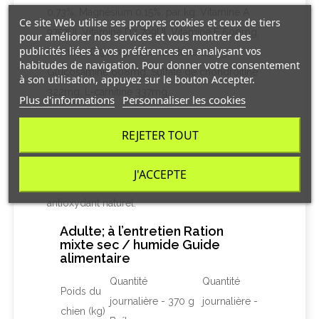
0,73%, Magnésium 0,15%; par kg: Vitamine A
Ce site Web utilise ses propres cookies et ceux de tiers
9757UI, Vitamine D3 799UI, Vitamine E 600mg,
pour améliorer nos services et vous montrer des
publicités liées à vos préférences en analysant vos
Vitamine C 90mg, Bêta-carotène 1,5mg,
habitudes de navigation. Pour donner votre consentement
Glucosamine 608mg, Sulfate de chondroïtine
à son utilisation, appuyez sur le bouton Accepter.
322mg, L-carnitine 337mg.
Plus d'informations
Personnaliser les cookies
ADDITIFS PAR KG : Additifs nutritionnels : 3b103
REJETER TOUT
(Fer) 73,3mg, 3b202 (Iode) 1,1mg, 3b405 (Cuivre)
7,2mg, 3b502 (Manganèse) 7,6mg, 3b603 (Zinc)
J'ACCEPTE
152mg, 3b801 (Sélénium) 0,2mg; avec un
antioxydant naturel.
Adulte; à l’entretien Ration
mixte sec / humide Guide
alimentaire
Quantité
Quantité
Poids du
journalière - 370 g
journalière -
chien (kg)