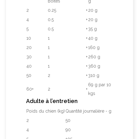
Boîtes
g
2
0.25
+
20 g
4
0.5
+
20 g
5
0.5
+
35 g
10
1
+
40 g
20
1
+
160 g
30
1
+
260 g
40
1
+
360 g
50
2
+
310 g
69 g par 10
60+
2
+
kgs
Adulte à l’entretien
Poids du chien (kg)
Quantité journalière - g
2
50
4
90