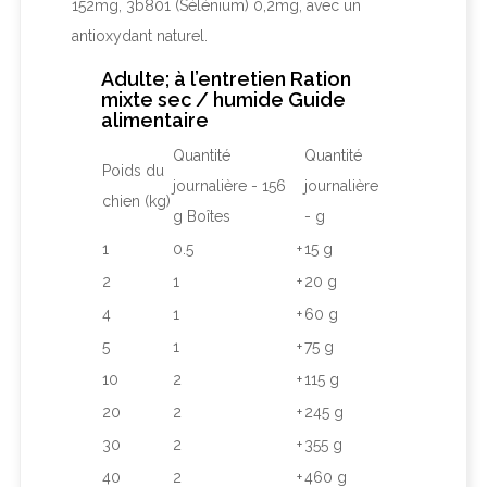
152mg, 3b801 (Sélénium) 0,2mg, avec un
antioxydant naturel.
Adulte; à l’entretien Ration
mixte sec / humide Guide
alimentaire
Quantité
Quantité
Poids du
journalière - 156
journalière
chien (kg)
g Boîtes
- g
1
0.5
+
15 g
2
1
+
20 g
4
1
+
60 g
5
1
+
75 g
10
2
+
115 g
20
2
+
245 g
30
2
+
355 g
40
2
+
460 g