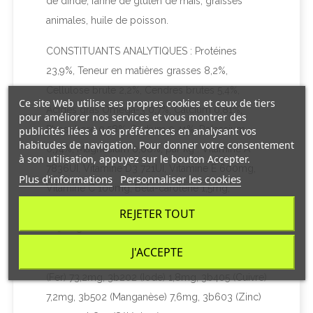
de dinde, farine de gluten de maïs, graisses
animales, huile de poisson.
CONSTITUANTS ANALYTIQUES : Protéines
23,9%, Teneur en matières grasses 8,2%,
Cellulose brute 2,2%, Cendres brutes 5,4%,
Ce site Web utilise ses propres cookies et ceux de tiers
Acides gras Oméga-3 0,7%, Calcium 0,81%,
pour améliorer nos services et vous montrer des
Phosphore 0,58%, Sodium 0,41%, Potassium
publicités liées à vos préférences en analysant vos
habitudes de navigation. Pour donner votre consentement
0,74%, Magnésium 0,08%; par kg : Vitamine A
à son utilisation, appuyez sur le bouton Accepter.
7836UI, Vitamine D3 721UI, Vitamine E 600mg,
Plus d'informations
Personnaliser les cookies
Vitamine C 100mg, Bêta-carotène 1,5mg,
Caséine bovine hydrolysée à la trypsine
REJETER TOUT
1052mg.
J'ACCEPTE
ADDITIFS PAR KG : Additifs nutritionnels : 3b103
(Fer) 73,2mg, 3b202 (Iode) 1,8mg, 3b405 (Cuivre)
7,2mg, 3b502 (Manganèse) 7,6mg, 3b603 (Zinc)