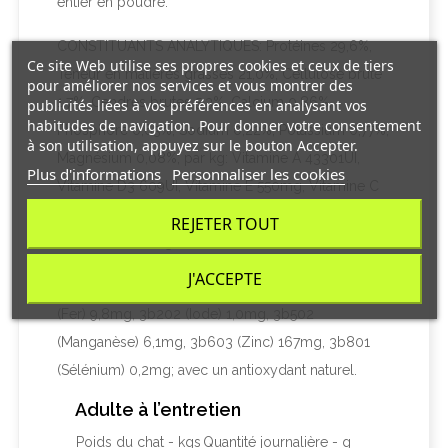
entier en poudre.
CONSTITUANTS ANALYTIQUES: Protéines 29,6%,
Ce site Web utilise ses propres cookies et ceux de tiers
Teneur en matières grasses 21,0%, Cellulose brute
pour améliorer nos services et vous montrer des
1,7%, Cendres brutes 5,3%, Calcium 0,86%,
publicités liées à vos préférences en analysant vos
habitudes de navigation. Pour donner votre consentement
Phosphore 0,63%, Sodium 0,22%, Potassium 0,77%,
à son utilisation, appuyez sur le bouton Accepter.
Magnésium 0,08%; par kg: Vitamine A 43301UI,
Plus d'informations
Personnaliser les cookies
Vitamine D3 609UI, Vitamine E 550mg, Vitamine C
90mg, Bêta-carotène 1,5mg, L-carnitine 920mg,
REJETER TOUT
Cuivre total 7,3mg.
J'ACCEPTE
ADDITIFS PAR KG : Additifs nutritionnels : 3b103
(Fer) 9,8mg, 3b202 (Iode) 1,0mg, 3b502
(Manganèse) 6,1mg, 3b603 (Zinc) 167mg, 3b801
(Sélénium) 0,2mg; avec un antioxydant naturel.
Adulte à l’entretien
Poids du chat - kgs
Quantité journalière - g