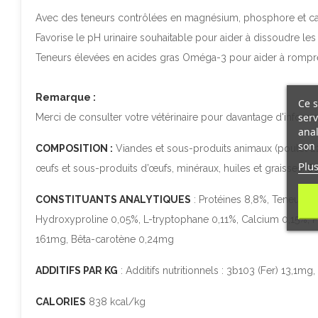
Avec des teneurs contrôlées en magnésium, phosphore et calc
Favorise le pH urinaire souhaitable pour aider à dissoudre les
Teneurs élevées en acides gras Oméga-3 pour aider à rompre
Remarque :
Ce s
serv
Merci de consulter votre vétérinaire pour davantage d'informat
anal
son 
COMPOSITION :
Viandes et sous-produits animaux (poulet 22 
Plus
œufs et sous-produits d’œufs, minéraux, huiles et graisses.
Su
CONSTITUANTS ANALYTIQUES
: Protéines 8,8%, Teneur en
Hydroxyproline 0,05%, L-tryptophane 0,11%, Calcium 0,15%, 
161mg, Bêta-carotène 0,24mg
ADDITIFS PAR KG
: Additifs nutritionnels : 3b103 (Fer) 13,
CALORIES
838 kcal/kg