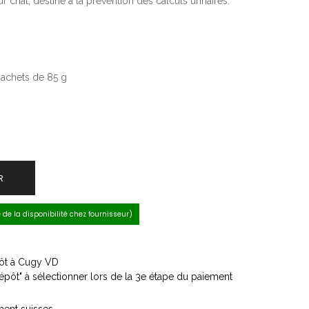
chat, destiné à la prévention des calculs urinaires.
sachets de 85 g
R
e de la disponibilité chez fournisseur)
épôt à Cugy VD
dépôt" à sélectionner lors de la 3e étape du paiement