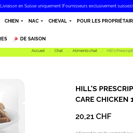
Livraison en Suisse uniquement (Fournisseurs exclusivement suisses)
CHIEN
NAC
CHEVAL
POUR LES PROPRIÉTAI
RES
DE SAISON
Accueil
Chat
Aliments chat
Hill's Prescri
HILL'S PRESCRI
CARE CHICKEN 1
20,21 CHF