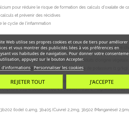
ium pour réduire le risque de formation des calculs d'oxalate de cal
 calculs et prévenir des récidives
 le cycle de l'inflammation
ite Web utilise ses propres cookies et ceux de tiers pour améliorer
ices et vous montrer des publicités liées à vos préférences en
ions et de conseils sur l'alimentation la mieux adaptée pour votre cha
ysant vos habitudes de navigation. Pour donner votre consenteme
utilisation, appuyez sur le bouton Accepter.
%), extraits de protéines végétales, sous-produits d’origine végétale
 d'informations
Personnaliser les cookies
bstances alcalinisantes de l'urine :
Citrate de potassium (1 g/kg),
REJETER TOUT
J'ACCEPTE
 matières grasses 3,9%, Cellulose brute 0,44%, Cendres brutes 1,2%, 
Phosphore 0,13%, Sodium 0,08%, Potassium 0,16%, Magnésium 0,01%; pa
1mg, 3b202 (Iode) 0,4mg, 3b405 (Cuivre) 2,2mg, 3b502 (Manganèse) 2,9m