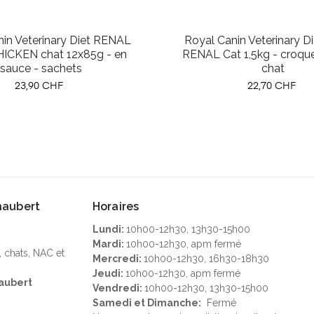
in Veterinary Diet RENAL
Royal Canin Veterinary D
ICKEN chat 12x85g - en
RENAL Cat 1,5kg - croqu
sauce - sachets
chat
Prix
Prix
23,90 CHF
22,70 CHF
Chaubert
Horaires
Lundi:
10h00-12h30, 13h30-15h00
Mardi:
10h00-12h30, apm fermé
, chats, NAC et
Mercredi:
10h00-12h30, 16h30-18h30
Jeudi:
10h00-12h30, apm fermé
aubert
Vendredi:
10h00-12h30, 13h30-15h00
Samedi et Dimanche:
Fermé