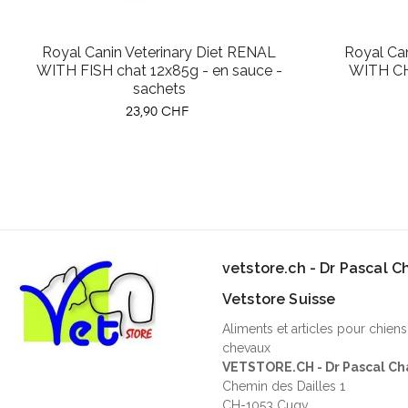
‹
Royal Canin Veterinary Diet RENAL
Royal Can
WITH FISH chat 12x85g - en sauce -
WITH CH
sachets
Prix
23,90 CHF
vetstore.ch - Dr Pascal 
Vetstore Suisse
Aliments et articles pour chiens
chevaux
VETSTORE.CH - Dr Pascal Ch
Chemin des Dailles 1
CH-1053 Cugy