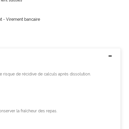
ment suisses
nt - Virement bancaire
e risque de récidive de calculs après dissolution.
nserver la fraîcheur des repas.