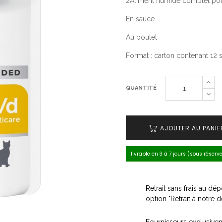
2Aliment humide complet pour 
En sauce
Au poulet
Format : carton contenant 12 
QUANTITÉ
AJOUTER AU PANIE
livrable en 3 à 7 jours (sous réserv
Retrait sans frais au d
option "Retrait à notre 