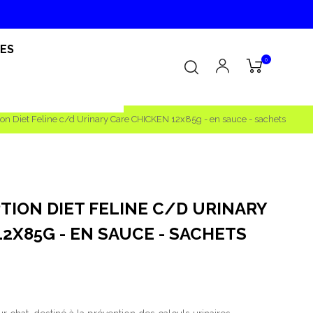
RES
0
ption Diet Feline c/d Urinary Care CHICKEN 12x85g - en sauce - sachets
PTION DIET FELINE C/D URINARY
2X85G - EN SAUCE - SACHETS